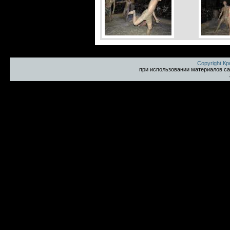
Copyright К
при использовании материалов са