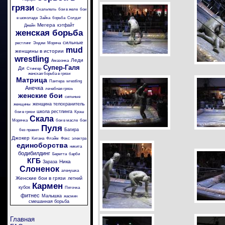
грязи
Скальпель
бои в желе
бои
в шоколаде
Зайка
борьба
Солдат
Мегера
кэтфайт
Джейн
женская борьба
сильные
рестлинг
Энджи
Моряча
mud
женщины в истории
wrestling
Леди
Амазонка
Супер-Галя
Ди
Стингер
женская борьба в грязи
Матрица
Пантера
wrestling
Анечка
лечебная грязь
женские бои
сильные
женщина телохранитель
женщины
школа рестлинга
бои в грязи
Крэш
Скала
Морячка
бои в масле
бои
Пуля
Багира
без правил
Джокер
Китана
Флэйм
Фокс
электра
единоборства
никита
бодибилдинг
Беретта
барби
КГБ
Ника
Зараза
Слоненок
аленушка
Женские бои в грязи
летний
Кармен
кубок
Пяточка
фитнес
Малышка
жасмин
смешанная борьба
Главная