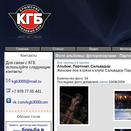
Главная
Статьи
Видео
Фотога
Контакты
Фото альбомы
:
фоторепортажи
-
Парте
Для связи с КГБ
Все группы
|
К группе
Альбом: Партенит. Сальвадор
используйте следующие
Женские бои в грязи в клубе Сальвадор Па
контакты:
Количество фото: 59
kgb3000@mail.ru
Последнее фото добавлено
admin
03/08/2009
+7 978 77 05 441
vk.com/kgb3000com
Облако тэгов
эротическая борьба
Камета
борьба в
Аврора