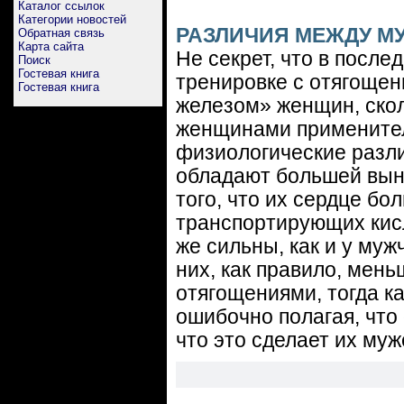
Каталог ссылок
Категории новостей
РАЗЛИЧИЯ МЕЖДУ 
Обратная связь
Карта сайта
Не секрет, что в после
Поиск
Гостевая книга
тренировке с отягощен
Гостевая книга
железом» женщин, ско
женщинами применител
физиологические разл
обладают большей вын
того, что их сердце бо
транспортирующих кис
же сильны, как и у муж
них, как правило, мен
отягощениями, тогда к
ошибочно полагая, что
что это сделает их му