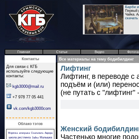
Барби и
Первый р
Чайка. 
скачать
Главная
Статьи
Видео
Фотога
Контакты
Все материалы на тему бодибилдинг
Для связи с КГБ
Лифтинг
используйте следующие
Лифтинг, в переводе с
контакты:
подъём и (или) перено
kgb3000@mail.ru
(не путать с "лифтинг"
+7 978 77 05 441
vk.com/kgb3000com
Облако тэгов
Женский бодибилдин
Морячка
аленушка
Скальпель
Аврора
Частенько многие подо
школа рестлинга
Малышка
Зайка