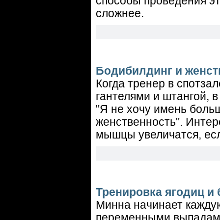
способы проведения эт
сложнее.
Бодибилдинг и женст
Когда тренер в спотза
гантелями и штангой, в
"Я не хочу имень боль
женственность". Интер
мышцы увеличатся, есл
Тренировка ягодиц и 
Минна начинает каждую
переменными выпадами