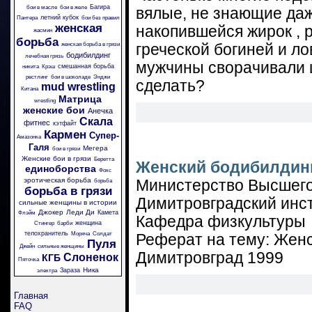
Багира
бои в масле
бои в желе
вялые, не знающие да
летний кубок
Пантера
бои без правил
женская
накопившейся жирок , 
жасмин
борьба
женская борьба в грязи
греческой богиней и л
бодибилдинг
лечебная грязь
мужчины сворачивали ш
смешанная борьба
никита
Крэш
рестлинг
бои в шоколаде
Энджи
сделать?
mud wrestling
Китана
Матрица
wrestling
женские бои
Анечка
Скала
фитнес
кэтфайт
Кармен
Супер-
Амазонка
Галя
Мегера
бои в грязи
Женские бои в грязи
Беретта
Женский бодибилдинг
единоборства
Фокс
эротическая борьба
Министерство Высшего
борьба
борьба в грязи
Димитровградский инст
сильные женщины в истории
Джокер
Леди Ди
Камета
Флэйм
Кафедра физкультуры
женщина
Стингер
барби
телохранитель
Моряча
Солдат
Реферат на тему: Женс
Пуля
Джейн
сильные женщины
Димитровград 1999
Слоненок
КГБ
Пяточка
Ника
Зараза
электра
Главная
FAQ