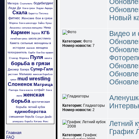
Обновле
бодибилдинг
Мегера
Скальпель
Обновле
Леди Ди
бои в грязи
Энджи
Аврора
Скала
Беретта
Пяточка
Новый к
фитнес
Женские бои в грязи
Моряча
бои в шоколаде
Зайка
Крэш
Ника
Амазонка
сильные женщины
Кармен
Видео и
КГБ
Зараза
школа рестлинга
лечебная грязь
Обновле
Категория:
Фото
сильные женщины в
Камета
Номер новости:
7
истории
Обновле
женщина
жасмин
телохранитель
барби
бои без правил
Фотореп
Пуля
Стингер
Морячка
никита
борьба в грязи
Обновле
Супер-Галя
Джокер
Багира
Обновле
Малышка
рестлинг
женская борьба в
mud wrestling
грязи
Обновле
Слоненок
Матрица
кэтфайт
Пантера
бои в масле
бои в
женская
Аленушк
желе
борьба
эротическая
Интервь
Категория:
Гладиаторы
борьба
летний кубок
Номер новости:
2
единоборства
смешанная борьба
Солдат Джейн
Летний к
аленушка
борьба
Китана
Фокс
График 
Главная
Категория:
График:
FAQ