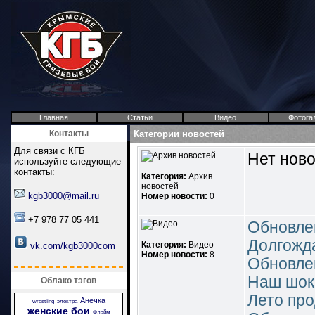
Главная
Статьи
Видео
Фотога
Контакты
Категории новостей
Для связи с КГБ
Нет ново
используйте следующие
контакты:
Категория:
Архив
новостей
kgb3000@mail.ru
Номер новости:
0
+7 978 77 05 441
Обновле
Долгожд
Категория:
Видео
vk.com/kgb3000com
Номер новости:
8
Обновле
Наш шок
Облако тэгов
Лето про
Анечка
wrestling
электра
женские бои
Флэйм