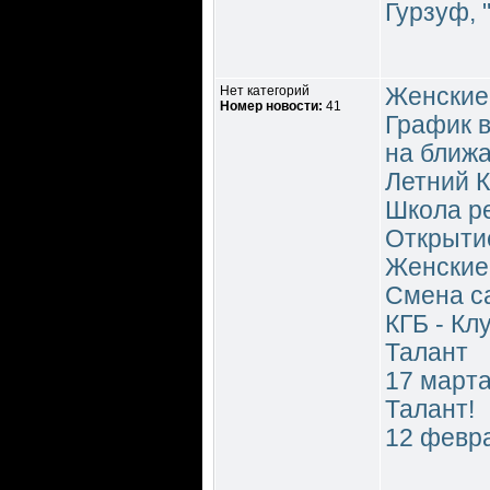
Гурзуф, 
Нет категорий
Женские 
Номер новости:
41
График в
на ближ
Летний К
Школа р
Открытие
Женские 
Смена с
КГБ - Кл
Талант
17 март
Талант!
12 февра