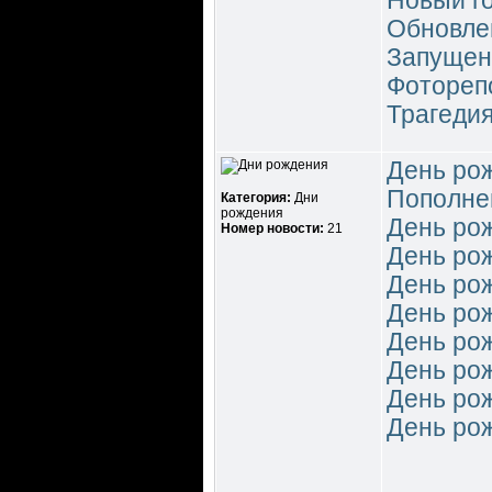
Новый го
Обновле
Запущено
Фотореп
Трагедия
День ро
Пополне
Категория:
Дни
рождения
День ро
Номер новости:
21
День ро
День ро
День ро
День ро
День ро
День ро
День ро