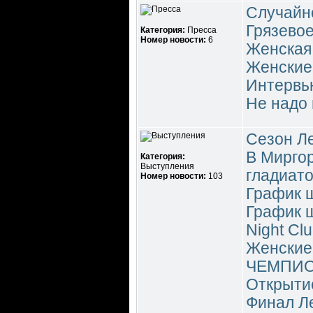
Случайн
Грязево
Категория:
Пресса
Номер новости:
6
Женская
Женские 
Интервь
Не надо 
Сезон Л
В Мирго
Категория:
Выступления
гладиат
Номер новости:
103
График ш
График ш
Night Cl
Женские 
ЧЕМПИО
Открытие
Финал Ле