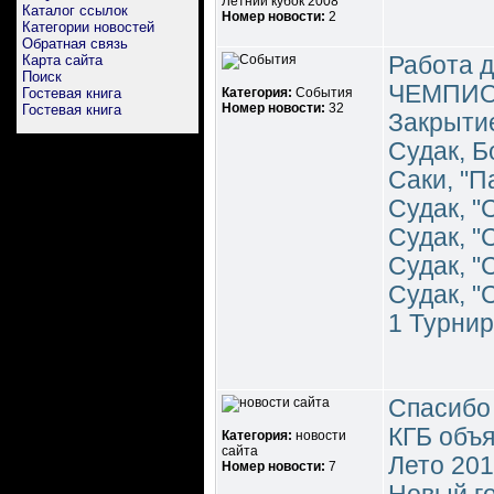
Летний кубок 2008
Каталог ссылок
Номер новости:
2
Категории новостей
Обратная связь
Карта сайта
Работа д
Поиск
ЧЕМПИО
Гостевая книга
Категория:
События
Номер новости:
32
Гостевая книга
Закрытие
Судак, Б
Саки, "П
Судак, "
Судак, "
Судак, "
Судак, "
1 Турнир
Спасибо 
КГБ объя
Категория:
новости
сайта
Лето 20
Номер новости:
7