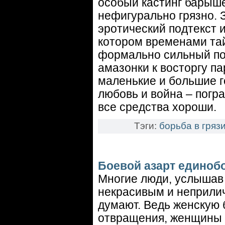
особый кастинг барыше
нефигурально грязно. 
эротический подтекст 
котором временами тай
формально сильный пол
амазонки к восторгу па
маленькие и большие г
любовь и война – погра
все средства хороши.
Тэги:
борьба в гряз
Боевой азарт единоб
Многие люди, услышав о
некрасивым и неприлич
думают. Ведь женскую 
отвращения, женщины 