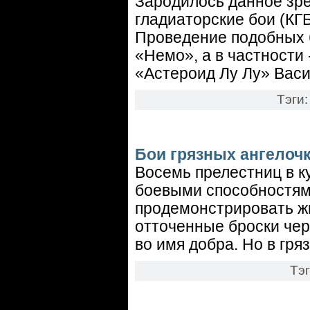
Зародилось данное зр
гладиаторские бои (КГ
Проведение подобных 
«Немо», а в частности
«Астероид Лу Лу» Вас
Тэги
Бои грязных ангелоч
Восемь прелестниц в к
боевыми способностями
продемонстрировать ж
отточенные броски чере
во имя добра. Но в гряз
Тэ