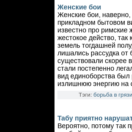
Женские бои
Женские бои, наверно,
прикладном бытовом ви
известно про римские 
жестокое действо, так
земель тогдашней полу
лишались рассудка от б
существовали скорее в
стали постепенно лега
вид единоборства был 
излишнюю энергию на 
Тэги:
борьба в гряз
Табу приятно нарушат
Вероятно, потому так 