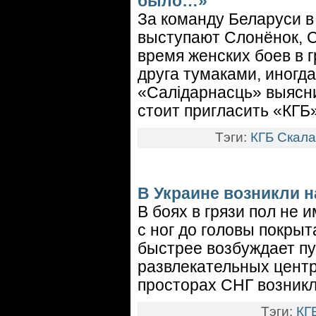
было…»
За команду Беларуси в
выступают Слонёнок, С
время женских боев в 
друга тумаками, иногд
«Салідарнасць» выясни
стоит пригласить «КГБ»
Тэги:
КГБ
Скала
В Украине возникли 
В боях в грязи пол не 
с ног до головы покрыт
быстрее возбуждает пу
развлекательных центр
просторах СНГ возникл
Тэги:
КГ