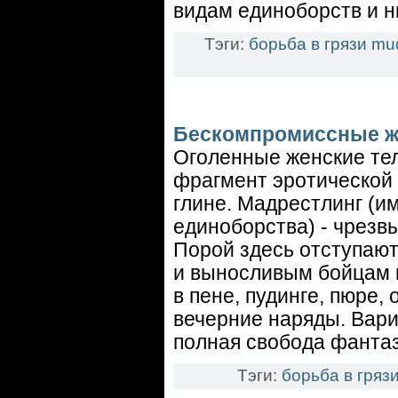
видам единоборств и н
Тэги:
борьба в грязи
mud
Бескомпромиссные же
Оголенные женские тел
фрагмент эротической 
глине. Мадрестлинг (и
единоборства) - чрезв
Порой здесь отступают
и выносливым бойцам п
в пене, пудинге, пюре,
вечерние наряды. Вари
полная свобода фантаз
Тэги:
борьба в гряз