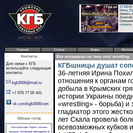
17.08.0
Ника, П
Запись п
Золотой 
Смешанн
скачать
Главная
Статьи
Видео
Фотога
Контакты
Все материалы на тему mud wrestling
Для связи с КГБ
КГБшницы душат сопе
используйте следующие
36-летняя Ирина Похил
контакты:
отношения к органам г
kgb3000@mail.ru
добыла в Крымских гряз
+7 978 77 05 441
истории Украины поеди
«wrestling» - борьба) 
vk.com/kgb3000com
гладиатор этого жестк
лет Скала провела бол
Облако тэгов
всевозможных кубков и
бои в шоколаде
борьба
сильные
сильные женщины в
женщины