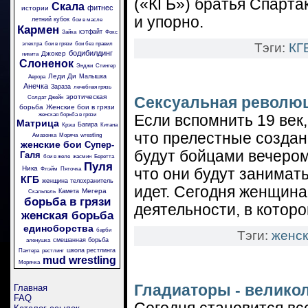
(«КГБ») братья Спарта
Скала
фитнес
истории
и упорно.
летний кубок
бои в масле
Кармен
кэтфайт
Зайка
Фокс
электра
бои в грязи
бои без правил
Тэги:
КГ
бодибилдинг
Джокер
никита
Слоненок
Энджи
Стингер
Леди Ди
Малышка
Аврора
Анечка
Зараза
лечебная грязь
эротическая
Солдат Джейн
Сексуальная революц
борьба
Женские бои в грязи
женская борьба в грязи
Если вспомнить 19 век,
Матрица
Багира
Крэш
Китана
что прелестные создан
Амазонка
Моряча
wrestling
женские бои
Супер-
будут бойцами вечером
Галя
бои в желе
жасмин
Беретта
Пуля
Ника
Флэйм
Пяточка
что они будут занимат
КГБ
женщина телохранитель
идет. Сегодня женщина
Мегера
Камета
Скальпель
борьба в грязи
деятельности, в котор
женская борьба
единоборства
барби
Тэги:
женск
смешанная борьба
аленушка
школа рестлинга
Пантера
рестлинг
mud wrestling
Морячка
Гладиаторы - велик
Главная
FAQ