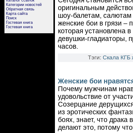
Сегодня становится вс
Каталог ссылок
Категории новостей
оригинальным действом
Обратная связь
Карта сайта
шоу-балетам, салютам
Поиск
женские бои в грязи –
Гостевая книга
Гостевая книга
которая установлена в
девушки-гладиаторы, п
часов.
Тэги:
Скала
КГБ
Женские бои нравятс
Почему мужчинам нрав
удовольствие от участи
Созерцание дерущихся,
из эротических фантаз
боях, знает, что драка
делают это, потому что