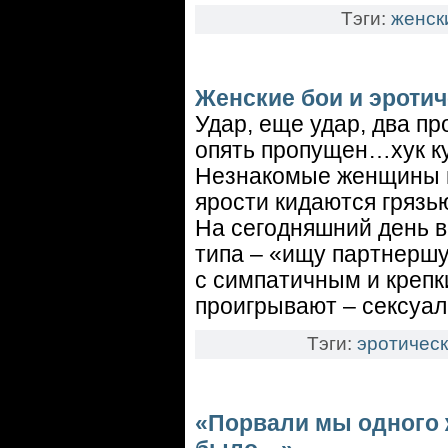
Тэги:
женск
Женские бои и эроти
Удар, еще удар, два пр
опять пропущен…хук к
Незнакомые женщины и
ярости кидаются грязью
На сегодняшний день в
типа – «ищу партнершу
с симпатичным и крепк
проигрывают – сексуал
Тэги:
эротическ
«Порвали мы одного ж