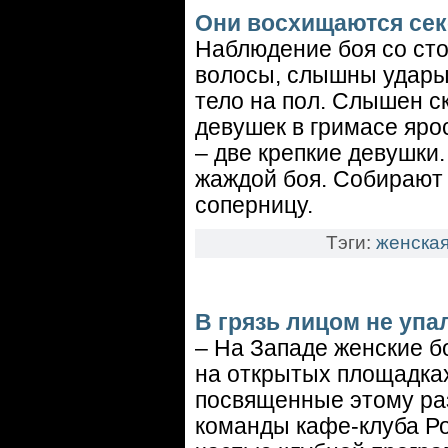
Они восхищаются се
Наблюдение боя со ст
волосы, слышны удары 
тело на пол. Слышен с
девушек в гримасе ярос
– две крепкие девушки
жаждой боя. Собирают 
соперницу.
Тэги:
женская
В грязь лицом не упал
– На Западе женские б
на открытых площадках
посвященные этому раз
команды кафе-клуба Ро