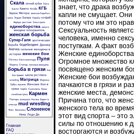
Скала
летний кубок
бои в
знает, что драка возбуж
КГБ
Камета
масле
Флэйм
капли не смущает. Они
Мегера
Зараза
женская борьба в
Багира
кэтфайт
грязи
Энджи
борьба
потому что им это нрав
Аврора
рестлинг
бои в грязи
единоборства
никита
Сексуальность являет
женщина телохранитель
женская борьба
человека, именно секс
Супер-Галя
эротическая
поступкам. А факт воз
бодибилдинг
борьба
Джокер
Анечка
сильные женщины в
Женские единоборства
женские бои
истории
Пуля
Огромное множество кл
Пяточка
бои в шоколаде
Моряча
Стингер
сильные женщины
посвящено женским бо
борьба в грязи
бои
Женские бои возбуждаю
школа рестлинга
без правил
Матрица
wrestling
Морячка
пачкаются в грязи и ра
Женские бои в
Зайка
жасмин
грязи
барби
Скальпель
Крэш
женские места, демонс
Кармен
лечебная грязь
Причина того, что жен
Пантера
аленушка
Китана
Беретта
mud wrestling
электра
женского тела во врем
Слоненок
Фокс
Амазонка
этот вид спорта – это
Ника
Леди Ди
силы по отношению к д
Главная
FAQ
восторгаются и возбуж