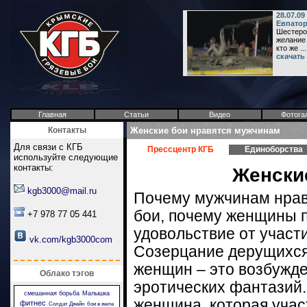
28.07.09
Евпато
Шестеро
желание 
кто же ...
скачать
Главная
Статьи
Видео
Фотога
Контакты
Женские бои нравятся мужчинам
Для связи с КГБ
Прессцентр КГБ
Единоборства
используйте следующие
контакты:
Женски
kgb3000@mail.ru
Почему мужчинам нрав
бои, почему женщины 
+7 978 77 05 441
удовольствие от участи
vk.com/kgb3000com
Созерцание дерущихся
женщин – это возбужде
Облако тэгов
эротических фантазий.
смешанная борьба
Малышка
женщина, которая участ
фитнес
Солдат Джейн
бои в желе