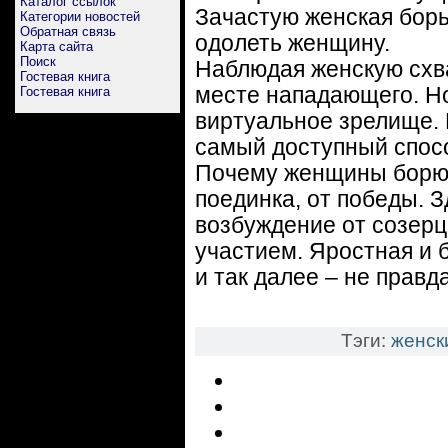
Каталог ссылок
Зачастую женская борь
Категории новостей
Обратная связь
одолеть женщину.
Карта сайта
Поиск
Наблюдая женскую схва
Гостевая книга
месте нападающего. Но
Гостевая книга
виртуальное зрелище. 
самый доступный спос
Почему женщины борю
поединка, от победы. 
возбуждение от созерц
участием. Яростная и 
и так далее – не правд
Тэги:
женск