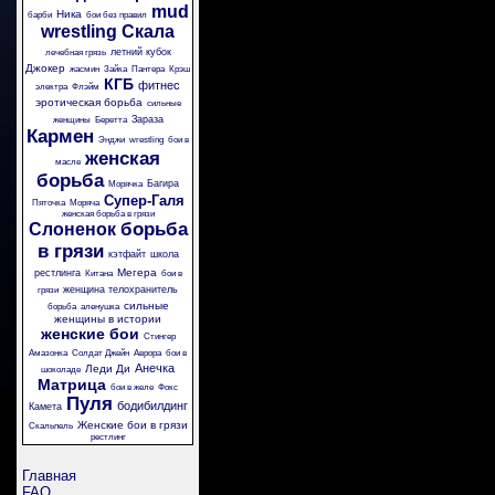
mud
Ника
барби
бои без правил
wrestling
Скала
летний кубок
лечебная грязь
Джокер
жасмин
Зайка
Пантера
Крэш
КГБ
фитнес
электра
Флэйм
эротическая борьба
сильные
Зараза
женщины
Беретта
Кармен
Энджи
wrestling
бои в
женская
масле
борьба
Багира
Морячка
Супер-Галя
Пяточка
Моряча
женская борьба в грязи
борьба
Слоненок
в грязи
кэтфайт
школа
Мегера
рестлинга
Китана
бои в
женщина телохранитель
грязи
сильные
борьба
аленушка
женщины в истории
женские бои
Стингер
Амазонка
Солдат Джейн
Аврора
бои в
Анечка
Леди Ди
шоколаде
Матрица
бои в желе
Фокс
Пуля
бодибилдинг
Камета
Женские бои в грязи
Скальпель
рестлинг
Главная
FAQ