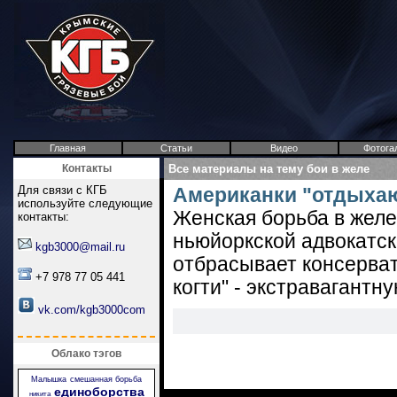
Главная
Статьи
Видео
Фотога
Контакты
Все материалы на тему бои в желе
Для связи с КГБ
Американки "отдыхаю
используйте следующие
Женская борьба в желе
контакты:
ньюйоркской адвокатс
kgb3000@mail.ru
отбрасывает консерва
+7 978 77 05 441
когти" - экстравагантн
vk.com/kgb3000com
Облако тэгов
Малышка
смешанная борьба
единоборства
никита