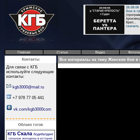
26.08.0
бои в г
(програм
произвед
Креп...
скачать
Главная
Статьи
Видео
Фотога
Контакты
Все материалы на тему Женские бои в 
Для связи с КГБ
используйте следующие
контакты:
kgb3000@mail.ru
+7 978 77 05 441
vk.com/kgb3000com
Облако тэгов
Скала
КГБ
бодибилдинг
сильные женщины в истории