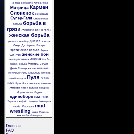
Пантера
бои в желе
Китана
Фокс
Кармен
Матрица
Слоненок
бои в масле
Супер-Галя
смешанная
борьба в
борьба
грязи
Женские бои в грязи
женская борьба
Джокер
рестлинг
wrestling
электра
Леди Ди
Багира
Беретта
эротическая борьба
Аврора
женские бои
фитнес
Анечка
школа рестлинга
бои без
Мегера
правил
борьба
Солдат
женщина
Джейн
Стингер
жасмин
телохранитель
Скальпель
Пяточка
Пуля
летний
лечебная грязь
кубок
Крэш
бои в шоколаде
аленушка
Амазонка
барби
сильные женщины
Моряча
никита
Энджи
единоборства
Ника
Зараза
кэтфайт
Камета
бои в грязи
mud
Малышка
Флэйм
wrestling
Зайка
Морячка
женская борьба в грязи
Главная
FAQ