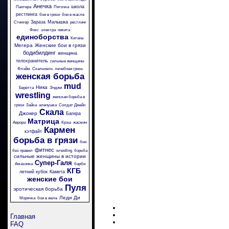
Анечка
школа
Пантера
Пяточка
рестлинга
бои в грязи
бои в масле
Зараза
Малышка
Стингер
рестлинг
Фокс
электра
никита
единоборства
Китана
Мегера
Женские бои в грязи
бодибилдинг
женщина
телохранитель
сильные женщины
Флэйм
Скальпель
лечебная грязь
женская борьба
mud
Ника
Беретта
Энджи
wrestling
женская борьба в
грязи
Зайка
аленушка
Солдат Джейн
Скала
Джокер
Багира
Матрица
Аврора
Крэш
жасмин
Кармен
кэтфайт
борьба в грязи
бои
фитнес
без правил
wrestling
борьба
сильные женщины в истории
Супер-Галя
Амазонка
барби
КГБ
летний кубок
Камета
женские бои
Пуля
эротическая борьба
Леди Ди
Морячка
бои в желе
Главная
FAQ