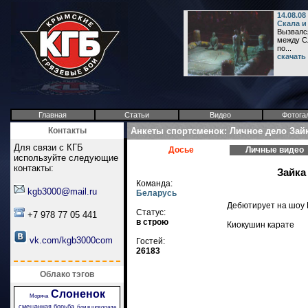
14.08.0
Скала и
Вызвался
между Сл
по...
скачать
Главная
Статьи
Видео
Фотога
Контакты
Анкеты спортсменок: Личное дело Зайк
Для связи с КГБ
Досье
Личные видео
используйте следующие
контакты:
Зайка
Команда:
kgb3000@mail.ru
Беларусь
Дебютирует на шоу 
Статус:
+7 978 77 05 441
в строю
Киокушин карате
vk.com/kgb3000com
Гостей:
26183
Облако тэгов
Слоненок
Моряча
смешанная борьба
бои в шоколаде