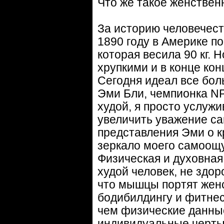
Что же такое женствен
За историю человечест
1890 году в Америке п
которая весила 90 кг. 
хрупкими и в конце ко
Сегодня идеал все бо
Эми Бли, чемпионка NPC
худой, я просто услужи
увеличить уважение са
представления Эми о кр
зеркало моего самоощущ
Физическая и духовная 
худой человек, не здор
что мышцы портят женс
бодибилдингу и фитнес
чем физические данные
индивидуальные черты х