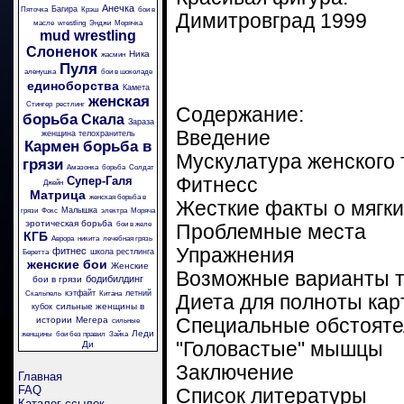
Анечка
Багира
Пяточка
Крэш
бои в
Димитровград 1999
масле
wrestling
Энджи
Морячка
mud wrestling
Слоненок
Ника
жасмин
Пуля
аленушка
бои в шоколаде
единоборства
Камета
женская
Стингер
рестлинг
Содержание:
борьба
Скала
Зараза
Введение
женщина телохранитель
Кармен
борьба в
Мускулатура женского 
грязи
Амазонка
борьба
Солдат
Супер-Галя
Фитнесс
Джейн
Матрица
женская борьба в
Жесткие факты о мягки
Малышка
грязи
Фокс
электра
Моряча
эротическая борьба
бои в желе
Проблемные места
КГБ
Аврора
никита
лечебная грязь
Упражнения
фитнес
школа рестлинга
Беретта
женские бои
Женские
Возможные варианты 
бодибилдинг
бои в грязи
кэтфайт
летний
Скальпель
Китана
Диета для полноты ка
сильные женщины в
кубок
истории
Мегера
Специальные обстояте
сильные
Леди
женщины
бои без правил
Зайка
"Головастые" мышцы
Ди
Заключение
Главная
FAQ
Список литературы
Каталог ссылок