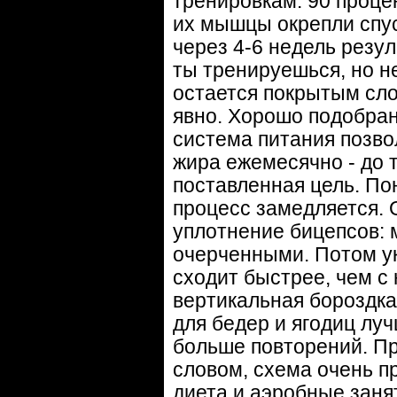
тренировкам. 90 проце
их мышцы окрепли спус
через 4-6 недель резу
ты тренируешься, но не
остается покрытым сло
явно. Хорошо подобра
система питания позво
жира ежемесячно - до т
поставленная цель. По
процесс замедляется. 
уплотнение бицепсов:
очерченными. Потом ук
сходит быстрее, чем с 
вертикальная бороздка,
для бедер и ягодиц луч
больше повторений. П
словом, схема очень пр
диета и аэробные занят