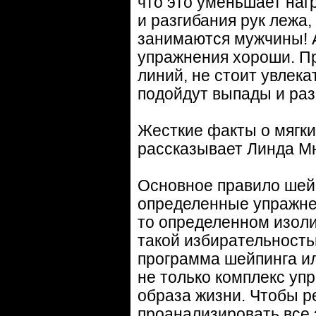
что это уменьшает нагр
и разгибания рук лежа,
занимаются мужчины! А
упражнения хороши. Пр
линий, не стоит увлек
подойдут выпады и разг
Жесткие факты о мягки
рассказывает Линда Мю
Основное правило шейп
определенные упражнен
то определенном изоли
такой избирательность
программа шейпинга ил
не только комплекс уп
образа жизни. Чтобы р
проанализировать все