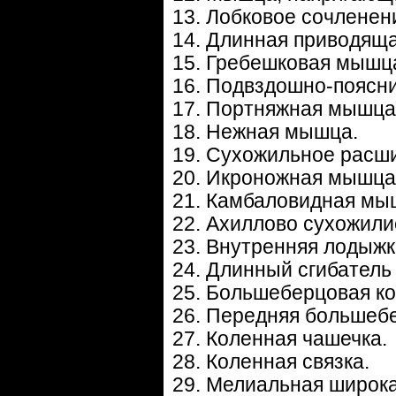
13. Лобковое сочленен
14. Длинная приводящ
15. Гребешковая мышц
16. Подвздошно-поясн
17. Портняжная мышца
18. Нежная мышца.
19. Сухожильное расш
20. Икроножная мышца
21. Камбаловидная мы
22. Ахиллово сухожили
23. Внутренняя лодыжк
24. Длинный сгибатель
25. Большеберцовая ко
26. Передняя большеб
27. Коленная чашечка.
28. Коленная связка.
29. Мелиальная широк