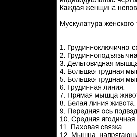
Каждая женщина неповт
Мускулатура женского 
1. Грудинноключично-
2. Грудинноподъязычн
3. Дельтовидная мышца
4. Большая грудная мы
5. Большая грудная мы
6. Грудинная линия.
7. Прямая мышца живо
8. Белая линия живота.
9. Передняя ось подвз
10. Средняя ягодичная
11. Паховая связка.
12. Мышца, напрягающ