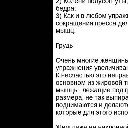
2) Колени полусогнуты
бедра;
3) Как и в любом упраж
сокращения пресса де
мышц.
Грудь
Очень многие женщины
упражнения увеличиваю
К несчастью это непра
основном из жировой т
мышцы, лежащие под г
размера, не так выпир
поднимаются и делают
которые для этого исп
Жим лежа на наклонно