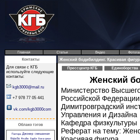
Главная
Статьи
Видео
Фотога
Контакты
Женский бодибилдинг. Красивая фигур
Для связи с КГБ
Прессцентр КГБ
Единоборства
используйте следующие
контакты:
Женский бо
kgb3000@mail.ru
Министерство Высшег
Российской Федерации
+7 978 77 05 441
Димитровградский инс
vk.com/kgb3000com
Управления и Дизайна
Кафедра физкультуры
Облако тэгов
Реферат на тему: Женс
Джокер
смешанная
Пантера
Красивая фигура.
борьба
Флэйм
барби
бои в грязи