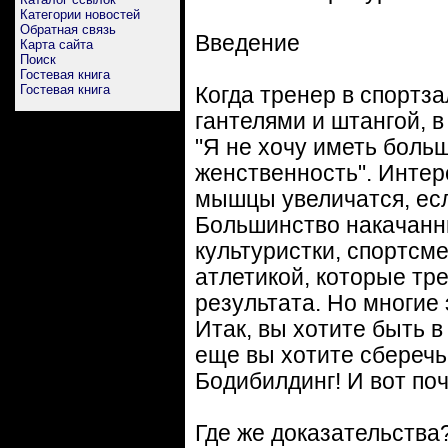
Категории новостей
Обратная связь
Введение
Карта сайта
Поиск
Гостевая книга
Гостевая книга
Когда тренер в спортз
гантелями и штангой, в
"Я не хочу иметь боль
женственность". Интер
мышцы увеличатся, есл
Большинство накачанн
культуристки, спортсм
атлетикой, которые тр
результата. Но многие 
Итак, вы хотите быть в
еще вы хотите сберечь
Бодибилдинг! И вот поч
Где же доказательства