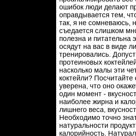
ошибок люди делают п
оправдывается тем, что
так, я не сомневаюсь, н
съедается слишком мно
полезна и питательна 
осядут на вас в виде л
тренировались. Допуст
протеиновых коктейлей
насколько малы эти че
коктейли? Посчитайте 
уверена, что оно окаж
один момент - вкусност
наиболее жирна и калор
лишнего веса, вкуснос
Необходимо точно знат
натуральности продукт
калорийность. Натурал