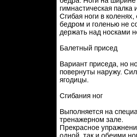
бедра. Ноги на ширине 
гимнастическая палка и
Сгибая ноги в коленях,
бедром и голенью не с
держать над носками н
Балетный присед
Вариант приседа, но н
повернуты наружу. Сил
ягодицы.
Сгибания ног
Выполняется на специа
тренажерном зале.
Прекрасное упражнение
одной, так и обеими но