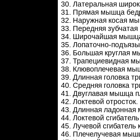
30. Латеральная широ
31. Прямая мышца бед
32. Наружная косая мы
33. Передняя зубчатая
34. Широчайшая мышца
35. Лопаточно-подъяз
36. Большая круглая м
37. Трапециевидная м
38. Клювоплечевая мы
39. Длинная головка тр
40. Средняя головка тр
41. Двуглавая мышца п
42. Локтевой отросток.
43. Длинная ладонная
44. Локтевой сгибатель
45. Лучевой сгибатель 
46. Плечелучевая мыш