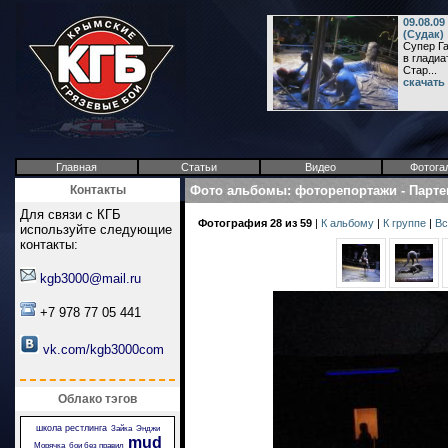
09.08.0
(Судак)
Супер Г
в гладиа
Стар...
скачать
Главная
Статьи
Видео
Фотога
Контакты
Фото альбомы
:
фоторепортажи
-
Парте
Для связи с КГБ
Фотография 28 из 59
|
К альбому
|
К группе
|
Вс
используйте следующие
контакты:
kgb3000@mail.ru
+7 978 77 05 441
vk.com/kgb3000com
Облако тэгов
школа рестлинга
Зайка
Энджи
mud
Морячка
бои без правил