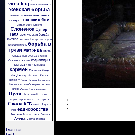
wrestling
сильные женщины
женская борьба
сильные женщины в
Камета
женские бои
истории
Солдат Джейн
Беретта
Слоненок
Супер-
Галя
эротическая борьба
фитнес
Багира
женщина
рестлинг
борьба в
телохранитель
грязи
Матрица
никита
смешанная борьба
Стингер
бодибилдинг
Скальпель
жасмин
Мегера
барби
аленушка
Кармен
Леди
Малышка
Ди
Джокер
Амазонка
Китана
кэтфайт
Крэш
Пантера
бои в желе
летний
бои в масле
лечебная грязь
кубок
Аврора
бои в шоколаде
Пуля
Ника
wrestling
женская
борьба в грязи
бои в грязи
борьба
Скала
КГБ
Зараза
Флэйм
единоборства
Фокс
Женские бои в грязи
Пяточка
Анечка
Моряча
электра
Главная
FAQ