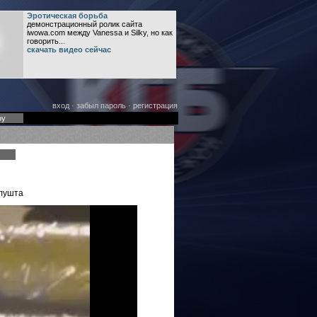
Эротическая борьба
демонстрационный ролик сайта
iwowa.com между Vanessa и Silky, но как
говорить...
скачать видео сейчас
вход
·
забыл пароль
·
регистрация
оу
Алушта