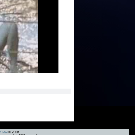
е Бои
© 2008