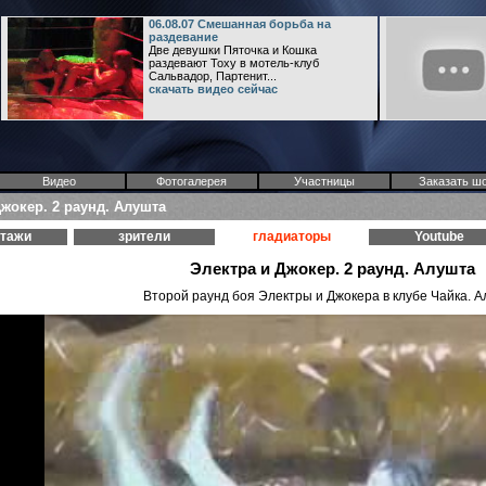
06.08.07 Смешанная борьба на
раздевание
Две девушки Пяточка и Кошка
раздевают Тоху в мотель-клуб
Сальвадор, Партенит...
скачать видео сейчас
Видео
Фотогалерея
Участницы
Заказать ш
Джокер. 2 раунд. Алушта
ртажи
зрители
гладиаторы
Youtube
Электра и Джокер. 2 раунд. Алушта
Второй раунд боя Электры и Джокера в клубе Чайка. 