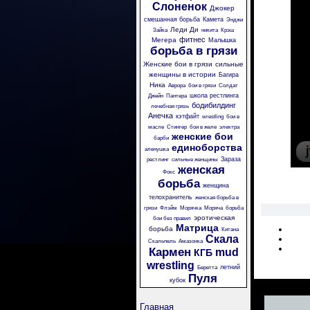
Слоненок
Джокер
смешанная борьба
Камета
Энджи
Леди Ди
Зайка
никита
Крэш
фитнес
Мегера
Малышка
борьба в грязи
Женские бои в грязи
сильные
женщины в истории
Багира
Ника
Аврора
бои в грязи
Солдат
школа рестлинга
Джейн
Пантера
бодибилдинг
лечебная грязь
Анечка
кэтфайт
wrestling
бои в
масле
Стингер
бои в желе
электра
женские бои
барби
единоборства
аленушка
Зараза
рестлинг
сильные женщины
женская
Фокс
борьба
женщина
телохранитель
женская борьба в
грязи
Флэйм
Морячка
Моряча
борьба
эротическая
бои без правил
Матрица
борьба
Китана
Скала
Скальпель
Амазонка
Кармен
mud
КГБ
wrestling
летний
Беретта
Пуля
кубок
Главная