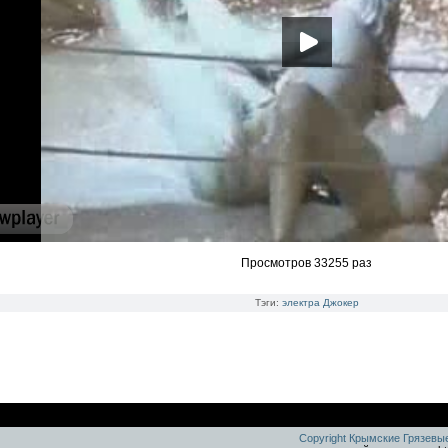
Просмотров 33255 раз
Тэги:
электра
Джокер
Copyright Крымские Грязевы