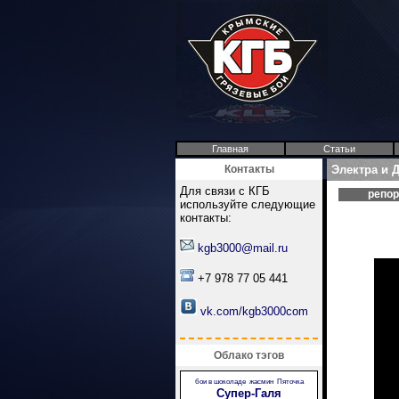
Главная
Статьи
Контакты
Электра и 
Для связи с КГБ
репо
используйте следующие
контакты:
kgb3000@mail.ru
+7 978 77 05 441
vk.com/kgb3000com
Облако тэгов
бои в шоколаде
жасмин
Пяточка
Супер-Галя