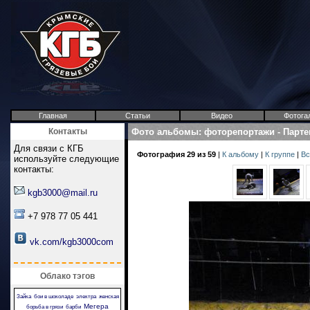
Главная
Статьи
Видео
Фотога
Контакты
Фото альбомы
:
фоторепортажи
-
Парте
Для связи с КГБ
Фотография 29 из 59
|
К альбому
|
К группе
|
Вс
используйте следующие
контакты:
kgb3000@mail.ru
+7 978 77 05 441
vk.com/kgb3000com
Облако тэгов
Зайка
бои в шоколаде
электра
женская
Мегера
борьба в грязи
барби