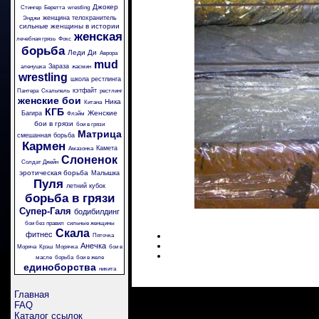
Джокер
Стингер
Беретта
wrestling
женщина телохранитель
Энджи
сильные женщины в истории
женская
лечебная грязь
Фокс
борьба
Леди Ди
Аврора
mud
Зараза
аленушка
жасмин
wrestling
школа рестлинга
кэтфайт
Пантера
Скальпель
рестлинг
женские бои
Ника
Китана
КГБ
Женские
Багира
Флэйм
бои в грязи
бои в грязи
Матрица
смешанная борьба
Кармен
Камета
Амазонка
Слоненок
Солдат Джейн
эротическая борьба
Малышка
Пуля
летний кубок
борьба в грязи
Супер-Галя
бодибилдинг
бои без правил
сильные женщины
Скала
фитнес
Пяточка
Анечка
Моряча
Крэш
Морячка
бои в
масле
борьба
бои в желе
единоборства
никита
Главная
FAQ
Каталог ссылок