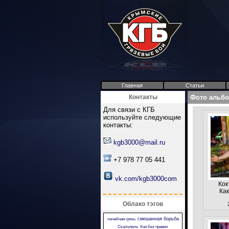
Главная
Статьи
Контакты
Фото альб
Для связи с КГБ
используйте следующие
контакты:
kgb3000@mail.ru
+7 978 77 05 441
vk.com/kgb3000com
Кок
Ка
Облако тэгов
смешанная борьба
лечебная грязь
Скальпель
бои без правил