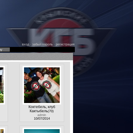
вход
·
забыл пароль
·
регистрация
оу
Коктебель, клуб
Кактыбель
(70)
admin
10/07/2014