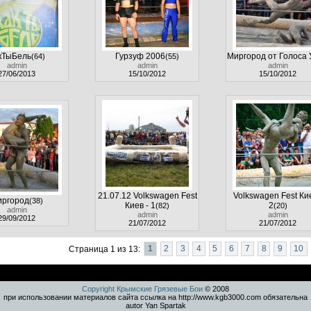
кТыБель
Гурзуф 2006
Миргород от Голоса 
(64)
(55)
admin
admin
admin
27/06/2013
15/10/2012
15/10/2012
21.07.12 Volkswagen Fest
Volkswagen Fest Кие
ргород
(38)
Киев - 1
2
(82)
(20)
admin
admin
admin
29/09/2012
21/07/2012
21/07/2012
Страница 1 из 13:
1
2
3
4
5
6
7
8
9
10
Copyright Крымские Грязевые Бои
© 2008
при использовании материалов сайта ссылка на http://www.kgb3000.com обязательна
autor Yan Spartak