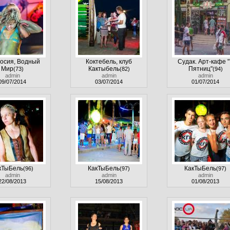
осия, Водный
Коктебель, клуб
Судак. Арт-кафе "
Мир
Кактыбель
Пятниц"
(73)
(82)
(94)
admin
admin
admin
09/07/2014
03/07/2014
01/07/2014
кТыБель
КакТыБель
КакТыБель
(96)
(97)
(97)
admin
admin
admin
22/08/2013
15/08/2013
01/08/2013