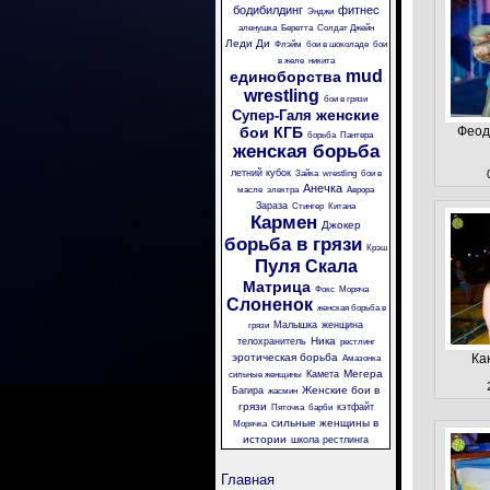
бодибилдинг
фитнес
Энджи
аленушка
Беретта
Солдат Джейн
Леди Ди
Флэйм
бои в шоколаде
бои
в желе
никита
mud
единоборства
wrestling
бои в грязи
женские
Супер-Галя
бои
КГБ
Феод
борьба
Пантера
женская борьба
летний кубок
Зайка
wrestling
бои в
Анечка
масле
электра
Аврора
Зараза
Стингер
Китана
Кармен
Джокер
борьба в грязи
Крэш
Пуля
Скала
Матрица
Фокс
Моряча
Слоненок
женская борьба в
Малышка
женщина
грязи
Ника
телохранитель
рестлинг
эротическая борьба
Ка
Амазонка
Мегера
Камета
сильные женщины
Женские бои в
Багира
жасмин
грязи
кэтфайт
Пяточка
барби
сильные женщины в
Морячка
истории
школа рестлинга
Главная