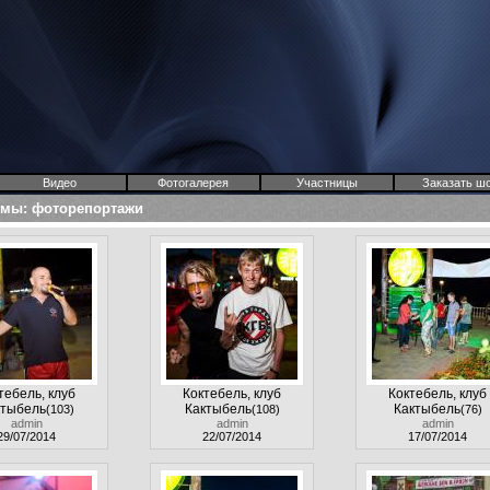
Видео
Фотогалерея
Участницы
Заказать ш
омы
:
фоторепортажи
тебель, клуб
Коктебель, клуб
Коктебель, клуб
ктыбель
Кактыбель
Кактыбель
(103)
(108)
(76)
admin
admin
admin
29/07/2014
22/07/2014
17/07/2014