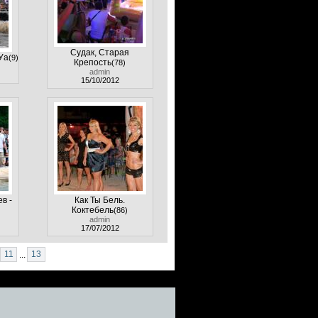
Судак, Старая
Уа
(9)
Крепость
(78)
admin
15/10/2012
в -
Как Ты Бель.
Коктебель
(86)
admin
17/07/2012
11
...
13