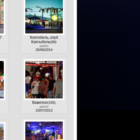
7
Коктебель, клуб
Кактыбель
(69)
admin
26/06/2014
Вавилон
(155)
admin
23/07/2013