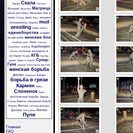
Скала
Аврора
Пяточка
Матрица
Малышка
Амазонка
Женские бои в
школа рестлинга
грязи
женщина
Солдат Джейн
Фокс
mud
телохранитель
Морячка
wrestling
барби
никита
единоборства
кэтфайт
женские бои
летний кубок
Ника
лечебная грязь
электра
бодибилдинг
Скальпель
wrestling
сильные женщины в
Китана
КГБ
истории
Флэйм
бои без
Супер-
правил
Беретта
борьба
Галя
жасмин
бои в масле
рестлинг
женская борьба
фитнес
Багира
аленушка
борьба в грязи
Кармен
Зайка
Слоненок
Крэш
эротическая борьба
Зараза
Камета
смешанная борьба
Стингер
Мегера
Моряча
сильные женщины
Анечка
Джокер
бои в грязи
Пуля
Главная
FAQ