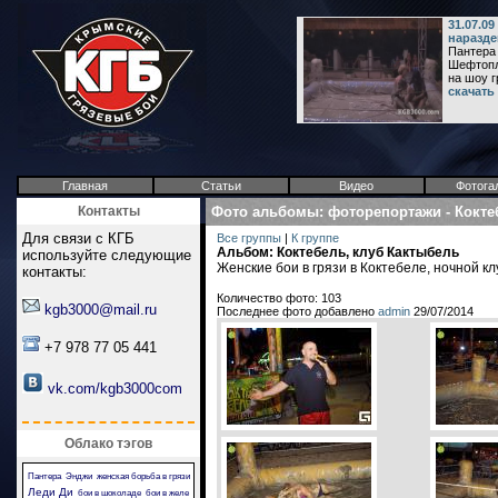
31.07.0
наразде
Пантера 
Шефтоплю
на шоу г
скачать
Главная
Статьи
Видео
Фотога
Контакты
Фото альбомы
:
фоторепортажи
-
Кокте
Для связи с КГБ
Все группы
|
К группе
Альбом: Коктебель, клуб Кактыбель
используйте следующие
Женские бои в грязи в Коктебеле, ночной кл
контакты:
Количество фото: 103
kgb3000@mail.ru
Последнее фото добавлено
admin
29/07/2014
+7 978 77 05 441
vk.com/kgb3000com
Облако тэгов
Пантера
Энджи
женская борьба в грязи
Леди Ди
бои в шоколаде
бои в желе