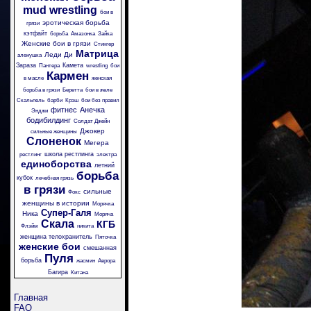
mud wrestling
бои в
эротическая борьба
грязи
кэтфайт
борьба
Амазонка
Зайка
Женские бои в грязи
Стингер
Матрица
Леди Ди
аленушка
Зараза
Камета
Пантера
wrestling
бои
Кармен
в масле
женская
борьба в грязи
Беретта
бои в желе
Скальпель
барби
Крэш
бои без правил
фитнес
Анечка
Энджи
бодибилдинг
Солдат Джейн
Джокер
сильные женщины
Слоненок
Мегера
школа рестлинга
рестлинг
электра
единоборства
летний
борьба
кубок
лечебная грязь
в грязи
сильные
Фокс
женщины в истории
Морячка
Супер-Галя
Ника
Моряча
Скала
КГБ
Флэйм
никита
женщина телохранитель
Пяточка
женские бои
смешанная
Пуля
борьба
жасмин
Аврора
Багира
Китана
Главная
FAQ