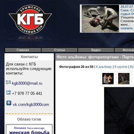
28.07.07
Саки. С
судьи О
Утешител
Слоненка
женс...
скачать
Главная
Статьи
Видео
Фотога
Контакты
Фото альбомы
:
фоторепортажи
-
Парте
Для связи с КГБ
Фотография 26 из 59
|
К альбому
|
К группе
|
Вс
используйте следующие
контакты:
kgb3000@mail.ru
+7 978 77 05 441
vk.com/kgb3000com
Облако тэгов
Малышка
бои в шоколаде
женская борьба