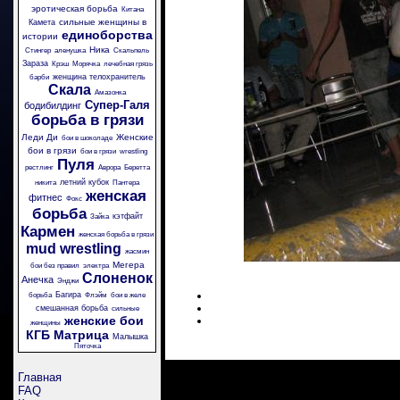
эротическая борьба
Китана
сильные женщины в
Камета
единоборства
истории
Ника
Стингер
аленушка
Скальпель
Зараза
Крэш
Морячка
лечебная грязь
женщина телохранитель
барби
Скала
Амазонка
Супер-Галя
бодибилдинг
борьба в грязи
Леди Ди
Женские
бои в шоколаде
бои в грязи
бои в грязи
wrestling
Пуля
рестлинг
Аврора
Беретта
летний кубок
никита
Пантера
женская
фитнес
Фокс
борьба
кэтфайт
Зайка
Кармен
женская борьба в грязи
mud wrestling
жасмин
Мегера
бои без правил
электра
Слоненок
Анечка
Энджи
Багира
борьба
Флэйм
бои в желе
смешанная борьба
сильные
женские бои
женщины
КГБ
Матрица
Малышка
Пяточка
Главная
FAQ