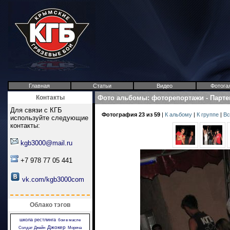
Главная
Статьи
Видео
Фотога
Контакты
Фото альбомы
:
фоторепортажи
-
Парте
Для связи с КГБ
Фотография 23 из 59
|
К альбому
|
К группе
|
Вс
используйте следующие
контакты:
kgb3000@mail.ru
+7 978 77 05 441
vk.com/kgb3000com
Облако тэгов
школа рестлинга
бои в масле
Джокер
Солдат Джейн
Моряча