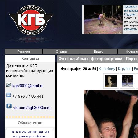
12.08.0
на разд
Судаке
Часть 1.
суперигр
ресторан
скачать
Главная
Статьи
Видео
Фотога
Контакты
Фото альбомы
:
фоторепортажи
-
Парте
Для связи с КГБ
Фотография 20 из 59
|
К альбому
|
К группе
|
Вс
используйте следующие
контакты:
kgb3000@mail.ru
+7 978 77 05 441
vk.com/kgb3000com
Облако тэгов
Ника
сильные женщины в
Анечка
истории
Беретта