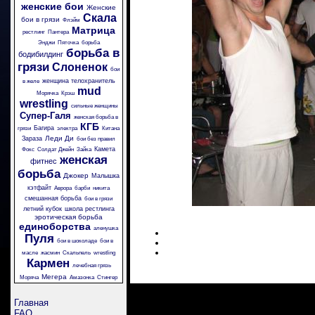
женские бои
Женские
Скала
бои в грязи
Флэйм
Матрица
рестлинг
Пантера
Энджи
Пяточка
борьба
борьба в
бодибилдинг
грязи
Слоненок
бои
женщина телохранитель
в желе
mud
Морячка
Крэш
wrestling
сильные женщины
Супер-Галя
женская борьба в
КГБ
Багира
грязи
электра
Китана
Леди Ди
Зараза
бои без правил
Камета
Фокс
Солдат Джейн
Зайка
женская
фитнес
борьба
Джокер
Малышка
кэтфайт
Аврора
барби
никита
смешанная борьба
бои в грязи
летний кубок
школа рестлинга
эротическая борьба
единоборства
аленушка
Пуля
бои в шоколаде
бои в
масле
жасмин
Скальпель
wrestling
Кармен
лечебная грязь
Мегера
Моряча
Амазонка
Стингер
Главная
FAQ