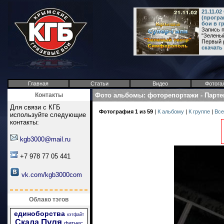
21.11.0
(програ
бои в г
Запись п
"Зеленый
Первый р
скачать
Главная
Статьи
Видео
Фотога
Контакты
Фото альбомы
:
фоторепортажи
-
Парте
Для связи с КГБ
Фотография 1 из 59
|
К альбому
|
К группе
|
Все
используйте следующие
контакты:
kgb3000@mail.ru
+7 978 77 05 441
vk.com/kgb3000com
Облако тэгов
единоборства
кэтфайт
Пуля
Скала
фитнес