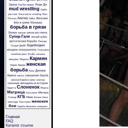
Леди Ди
Зараза
бои без правил
mud wrestling
барби
рестлинг
бои в масле
wrestling
Фокс
Анечка
Женские
Пяточка
Зайка
бои в грязи
Малышка
борьба в грязи
Багира
школа рестлинга
жасмин
Супер-Галя
летний кубок
эротическая борьба
Пантера
бодибилдинг
Солдат Джейн
женщина телохранитель
Скальпель
лечебная грязь
Флэйм
сильные
Кармен
женщины
Морячка
женская
Энджи
Аврора
борьба
Джокер
Крэш
Камета
смешанная борьба
никита
женская борьба в грязи
электра
сильные женщины в истории
Слоненок
Беретта
Моряча
Матрица
Мегера
бои в желе
КГБ
Ника
Стингер
Китана
бои в
женские
шоколаде
бои в грязи
бои
борьба
Амазонка
аленушка
Главная
FAQ
Каталог ссылок