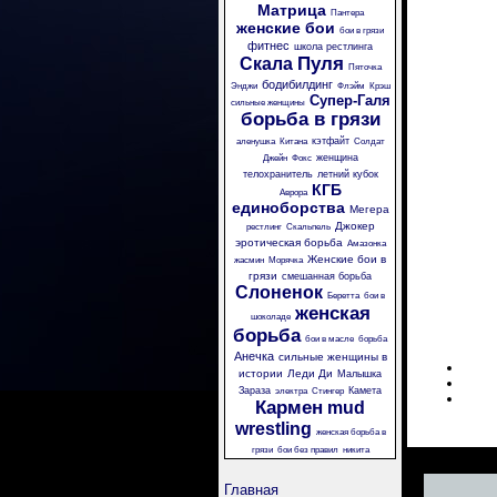
Матрица
Пантера
женские бои
бои в грязи
фитнес
школа рестлинга
Пуля
Скала
Пяточка
бодибилдинг
Энджи
Флэйм
Крэш
Супер-Галя
сильные женщины
борьба в грязи
кэтфайт
аленушка
Китана
Солдат
женщина
Джейн
Фокс
телохранитель
летний кубок
КГБ
Аврора
единоборства
Мегера
Джокер
рестлинг
Скальпель
эротическая борьба
Амазонка
Женские бои в
жасмин
Морячка
грязи
смешанная борьба
Слоненок
Беретта
бои в
женская
шоколаде
борьба
бои в масле
борьба
Анечка
сильные женщины в
истории
Леди Ди
Малышка
Зараза
Камета
электра
Стингер
Кармен
mud
wrestling
женская борьба в
грязи
бои без правил
никита
Главная