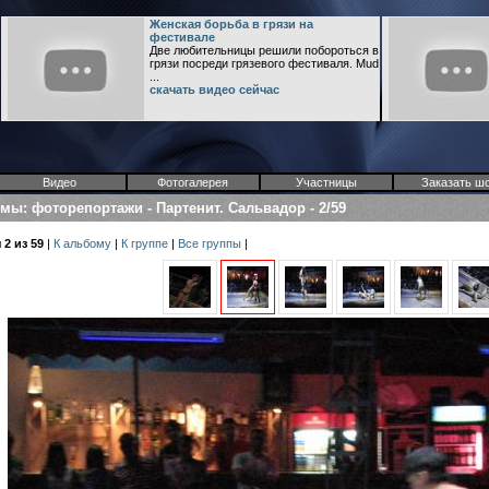
Женская борьба в грязи на
фестивале
Две любительницы решили побороться в
грязи посреди грязевого фестиваля. Mud
...
скачать видео сейчас
Видео
Фотогалерея
Участницы
Заказать ш
омы
:
фоторепортажи
-
Партенит. Сальвадор
-
2/59
2 из 59
|
К альбому
|
К группе
|
Все группы
|