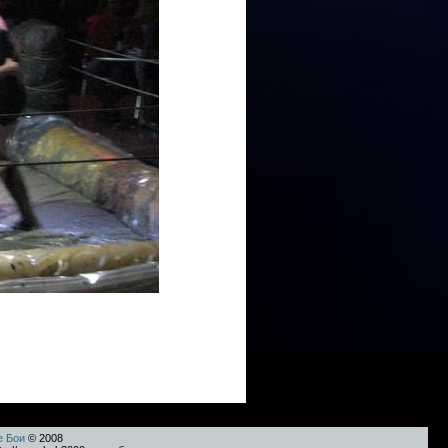
е Бои
© 2008