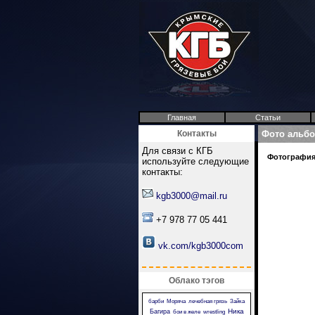
Главная
Статьи
Контакты
Фото альб
Для связи с КГБ
Фотография 
используйте следующие
контакты:
kgb3000@mail.ru
+7 978 77 05 441
vk.com/kgb3000com
Облако тэгов
барби
Моряча
лечебная грязь
Зайка
Ника
Багира
бои в желе
wrestling