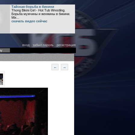
Тайская борьба в бикини
Thong Bikini Girl - Hot Tub Wrestling.
Борьба мужчины и женжины в бикини.
Mix...
скачать видео сейчас
вход
·
забыл пароль
·
регистрация
оу
←
→