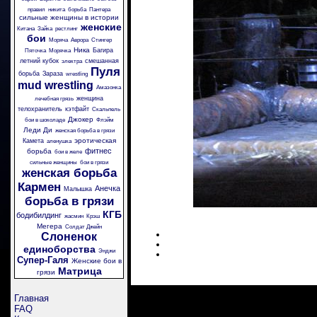
правил
никита
борьба
Пантера
сильные женщины в истории
женские
Китана
Зайка
рестлинг
бои
Моряча
Аврора
Стингер
Ника
Багира
Пяточка
Морячка
летний кубок
смешанная
электра
Пуля
борьба
Зараза
wrestling
mud wrestling
Амазонка
женщина
лечебная грязь
телохранитель
кэтфайт
Скальпель
Джокер
бои в шоколаде
Флэйм
Леди Ди
женская борьба в грязи
эротическая
Камета
аленушка
фитнес
борьба
бои в желе
сильные женщины
бои в грязи
женская борьба
Кармен
Анечка
Малышка
борьба в грязи
КГБ
бодибилдинг
жасмин
Крэш
Мегера
Солдат Джейн
Слоненок
единоборства
Энджи
Супер-Галя
Женские бои в
Матрица
грязи
Главная
FAQ