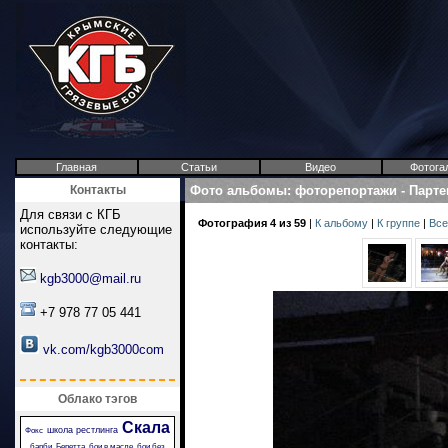
Главная
Статьи
Видео
Фотога
Контакты
Фото альбомы
:
фоторепортажи
-
Парте
Для связи с КГБ
Фотография 4 из 59
|
К альбому
|
К группе
|
Все
используйте следующие
контакты:
kgb3000@mail.ru
+7 978 77 05 441
vk.com/kgb3000com
Облако тэгов
Скала
школа рестлинга
Фокс
барби
Беретта
бои в масле
бои без