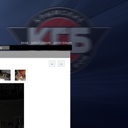
вход
·
забыл пароль
·
регистрация
оу
←
→