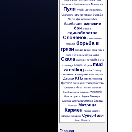
бои в масле
бои в грязи
Малышка
Амазонка
бои без правил
Пуля
Флэйм
лечебная грязь
эротическая борьба
Скальпель
Леди Ди
летний кубок
женские
бодибилдинг
бои
борьба
единоборства
Слоненок
смешанная
борьба в
борьба
грязи
Солдат Джейн
Крэш
бои в
желе
Пяточка
Морячка
Зайка
Скала
кэтфайт
рестлинг
бои в
mud
Багира
шоколаде
Моряча
wrestling
барби
Стингер
сильные женщины в истории
КГБ
Джокер
никита
wrestling
фитнес
женщина телохранитель
Ника
аленушка
Китана
женская
Женские
борьба в грязи
Беретта
бои в грязи
Мегера
Энджи
школа рестлинга
Зараза
электра
Матрица
Пантера
Кармен
Аврора
жасмин
Супер-Галя
сильные женщины
Камета
Фокс
Главная