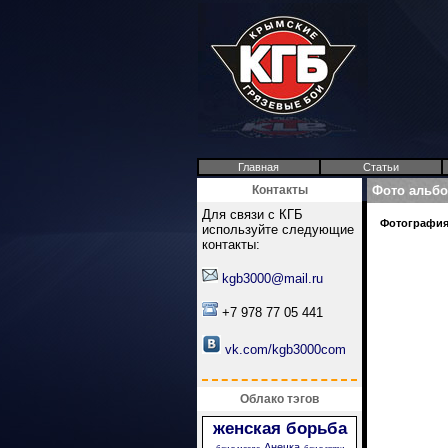
Главная
Статьи
Контакты
Фото альб
Для связи с КГБ
Фотография 
используйте следующие
контакты:
kgb3000@mail.ru
+7 978 77 05 441
vk.com/kgb3000com
Облако тэгов
женская борьба
Анечка