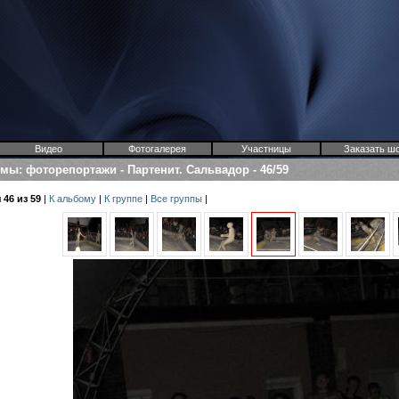
Видео
Фотогалерея
Участницы
Заказать ш
омы
:
фоторепортажи
-
Партенит. Сальвадор
-
46/59
46 из 59
|
К альбому
|
К группе
|
Все группы
|