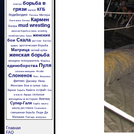
борьба в
электра
грязи
КГБ
жасмин
бодибилдинг
Мегера
Пяточка
Кармен
бои в желе
Китана
mud wrestling
Багира
женская борьба в грязи
wrestling
женские
лечебная грязь
Крэш
Скала
бои
рестлинг
бои без
эротическая борьба
правил
Матрица
летний кубок
женская борьба
женщина телохранитель
Морячка
Пуля
единоборства
сильные женщины
Флэйм
Слоненок
Фокс
Амазонка
фитнес
Джокер
Ника
Женские бои в грязи
Зайка
Зараза
Камета
кэтфайт
борьба
бои
сильные
в масле
Аврора
Анечка
женщины в истории
Супер-Галя
барби
никита
школа рестлинга
Скальпель
Леди Ди
смешанная борьба
Малышка
Пантера
аленушка
Главная
FAQ