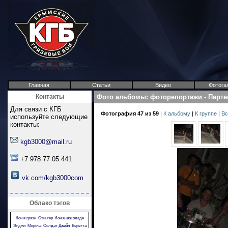
Главная
Статьи
Видео
Фотога
Контакты
Фото альбомы
:
фоторепортажи
-
Парте
Для связи с КГБ
Фотография 47 из 59
|
К альбому
|
К группе
|
Вс
используйте следующие
контакты:
kgb3000@mail.ru
+7 978 77 05 441
vk.com/kgb3000com
Облако тэгов
бои в грязи
Стингер
бои в шоколаде
Энджи
Моряча
Солдат Джейн
Беретта