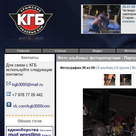
26.07.09
Четверо
завязали
Старая..
скачать
Главная
Статьи
Видео
Фотога
Контакты
Фото альбомы
:
фоторепортажи
-
Парте
Для связи с КГБ
Фотография 39 из 59
|
К альбому
|
К группе
|
Вс
используйте следующие
контакты:
kgb3000@mail.ru
+7 978 77 05 441
vk.com/kgb3000com
Облако тэгов
единоборства
бои в желе
mud wrestling
Камета