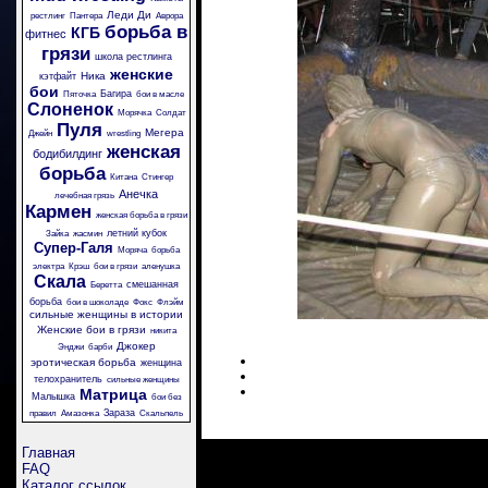
Леди Ди
рестлинг
Пантера
Аврора
борьба в
КГБ
фитнес
грязи
школа рестлинга
женские
Ника
кэтфайт
бои
Багира
Пяточка
бои в масле
Слоненок
Морячка
Солдат
Пуля
Мегера
Джейн
wrestling
женская
бодибилдинг
борьба
Китана
Стингер
Анечка
лечебная грязь
Кармен
женская борьба в грязи
летний кубок
Зайка
жасмин
Супер-Галя
Моряча
борьба
электра
Крэш
бои в грязи
аленушка
Скала
смешанная
Беретта
борьба
бои в шоколаде
Фокс
Флэйм
сильные женщины в истории
Женские бои в грязи
никита
Джокер
Энджи
барби
эротическая борьба
женщина
телохранитель
сильные женщины
Матрица
Малышка
бои без
Зараза
правил
Амазонка
Скальпель
Главная
FAQ
Каталог ссылок