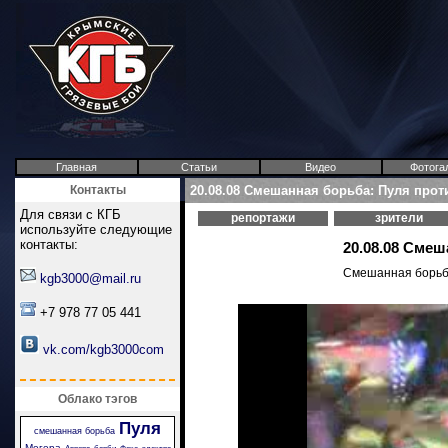
Главная
Статьи
Видео
Фотога
Контакты
20.08.08 Смешанная борьба: Пуля прот
Для связи с КГБ
репортажи
зрители
используйте следующие
контакты:
20.08.08 Смеш
Смешанная борьба
kgb3000@mail.ru
+7 978 77 05 441
vk.com/kgb3000com
Облако тэгов
Пуля
смешанная борьба
Мегера