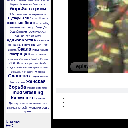
Аврора
барби
Фокс
электра
Малышка
Морячка
бои в масле
борьба в грязи
женщина телохранитель
Зайка
Супер-Галя
Зараза
Камета
женские бои
Крэш
wrestling
Леди Ди
бои без правил
Пантера
бодибилдинг
эротическая
борьба
летний кубок
единоборства
сильные
фитнес
женщины в истории
Скала
Ника
Беретта
жасмин
Матрица
Багира
Пяточка
аленушка
Скальпель
борьба
Стингер
Анечка
Китана
рестлинг
Флэйм
Солдат Джейн
лечебная грязь
сильные
женщины
бои в желе
Амазонка
Слоненок
Энджи
женская
женская
борьба в грязи
борьба
Моряча
бои в грязи
mud wrestling
Кармен
КГБ
никита
Джокер
школа рестлинга
бои в
Женские бои в
кэтфайт
шоколаде
грязи
Главная
FAQ