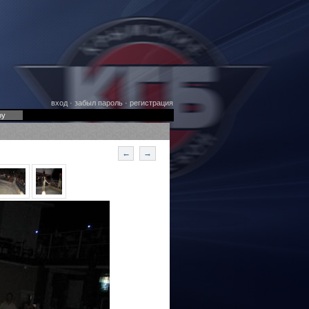
вход
·
забыл пароль
·
регистрация
оу
←
→