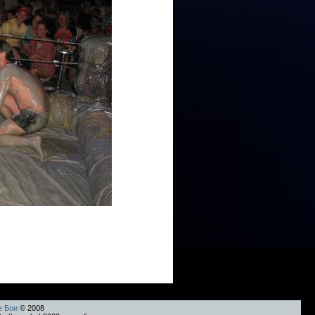
е Бои
© 2008