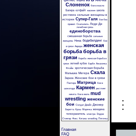
фитнес
Анечка
Моряча
Слоненок
бои в масле
Багира
кэтфайт
школа
жасмин
сильные женщины в
рестлинга
Супер-Галя
истории
бои без
Леди Ди
правил
Скальпель
лечебная грязь
единоборства
смешанная борьба
сильные
бодибилдинг
Ника
женщины
бои
женская
в грязи
Аврора
борьба
борьба в
грязи
борьба
женская борьба в
летний кубок
грязи
барби
Амазонка
эротическая борьба
Флэйм
Скала
Мегера
Малышка
Женские бои в грязи
Зараза
Матрица
Пантера
бои в
Кармен
шоколаде
рестлинг
mud
никита
бои в желе
wrestling
женские
бои
Джокер
Солдат Джейн
женщина
Беретта
Крэш
Морячка
телохранитель
электра
Энджи
Стингер
Фокс
Китана
wrestling
Пяточка
Главная
FAQ