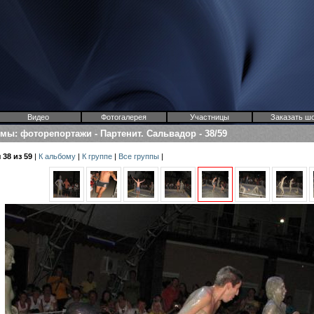
Видео
Фотогалерея
Участницы
Заказать ш
омы
:
фоторепортажи
-
Партенит. Сальвадор
-
38/59
38 из 59
|
К альбому
|
К группе
|
Все группы
|