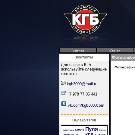
Главная
Статьи
Контакты
Фото альб
Для связи с КГБ
Фотография 
используйте следующие
контакты:
kgb3000@mail.ru
+7 978 77 05 441
vk.com/kgb3000com
Облако тэгов
Пуля
Камета
аленушка
Зайка
КГБ