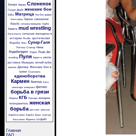
Слоненок
Багира
Аврора
женские бои
Солдат Джейн
Матрица
Зайка
бои без правил
Зараза
смешанная
бои в грязи
борьба
сильные женщины
барби
mud wrestling
Камета
сильные женщины в
бои в масле
истории
эротическая
Флэйм
Супер-Галя
борьба
Фокс
Ника
Пяточка
Стингер
бодибилдинг
Леди Ди
Энджи
Пуля
школа
wrestling
Беретта
рестлинга
Малышка
летний кубок
Джокер
Женские бои в
жасмин
грязи
Скальпель
единоборства
Кармен
Анечка
бои в
фитнес
шоколаде
аленушка
борьба в грязи
КГБ
женщина
Моряча
Пантера
женская
телохранитель
борьба
рестлинг
женская
борьба в грязи
борьба
Крэш
электра
кэтфайт
бои в желе
Морячка
Главная
FAQ