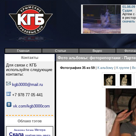
01.08.09
Судак
Артем с 
в рестор
скачать
Главная
Статьи
Видео
Фотога
Контакты
Фото альбомы
:
фоторепортажи
-
Парте
Для связи с КГБ
Фотография 35 из 59
|
К альбому
|
К группе
|
Вс
используйте следующие
контакты:
kgb3000@mail.ru
+7 978 77 05 441
vk.com/kgb3000com
Облако тэгов
Мегера
Амазонка
Китана
Скала
лечебная грязь
никита