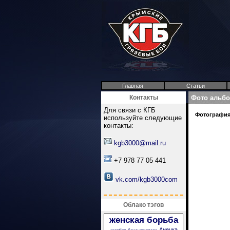
Главная
Статьи
Контакты
Фото альб
Для связи с КГБ
Фотография 
используйте следующие
контакты:
kgb3000@mail.ru
+7 978 77 05 441
vk.com/kgb3000com
Облако тэгов
женская борьба
Анечка