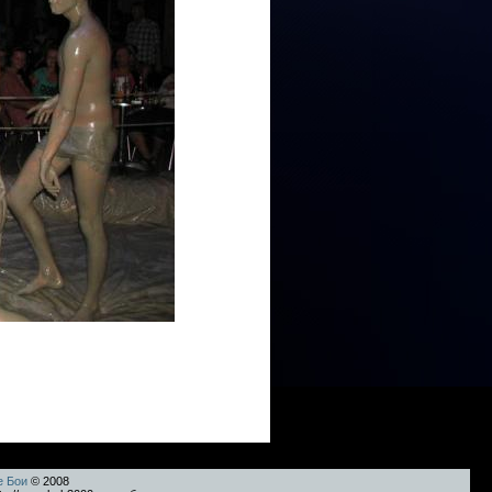
е Бои
© 2008