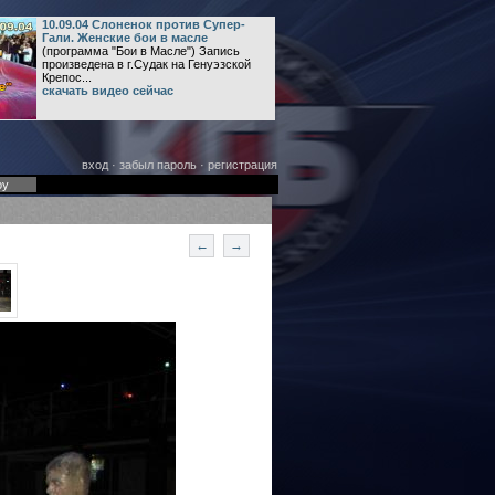
10.09.04 Слоненок против Супер-
Гали. Женские бои в масле
(программа "Бои в Масле") Запись
произведена в г.Судак на Генуэзской
Крепос...
скачать видео сейчас
вход
·
забыл пароль
·
регистрация
оу
←
→