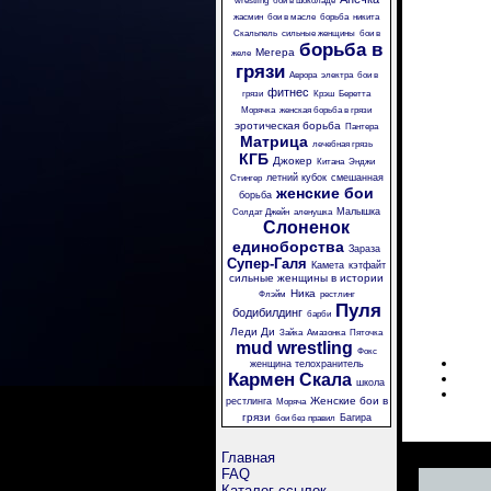
wrestling
бои в шоколаде
жасмин
бои в масле
борьба
никита
Скальпель
сильные женщины
бои в
борьба в
Мегера
желе
грязи
Аврора
электра
бои в
фитнес
грязи
Крэш
Беретта
Морячка
женская борьба в грязи
эротическая борьба
Пантера
Матрица
лечебная грязь
КГБ
Джокер
Китана
Энджи
летний кубок
смешанная
Стингер
женские бои
борьба
Малышка
Солдат Джейн
аленушка
Слоненок
единоборства
Зараза
Супер-Галя
Камета
кэтфайт
сильные женщины в истории
Ника
Флэйм
рестлинг
Пуля
бодибилдинг
барби
Леди Ди
Зайка
Амазонка
Пяточка
mud wrestling
Фокс
женщина телохранитель
Кармен
Скала
школа
Женские бои в
рестлинга
Моряча
грязи
Багира
бои без правил
Главная
FAQ
Каталог ссылок