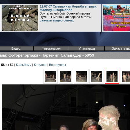
12.07.07 Смешанная борьба в грязи.
Малибу, Штормовое
Зрительский бой. Военный против
Пули-2 Смешанная борьба в грязи.
скачать видео сейчас
Видео
Фотогалерея
Участницы
Заказать ш
омы
:
фоторепортажи
-
Партенит. Сальвадор
-
58/59
58 из 59
|
К альбому
|
К группе
|
Все группы
|