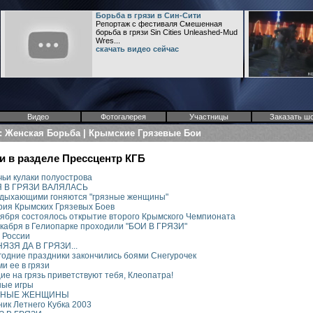
Борьба в грязи в Син-Сити
Репортаж с фестиваля Смешенная
борьба в грязи Sin Cities Unleashed-Mud
Wres...
скачать видео сейчас
Видео
Фотогалерея
Участницы
Заказать ш
а: Женская Борьба | Крымские Грязевые Бои
ьи в разделе Прессцентр КГБ
чьи кулаки полуострова
Я В ГРЯЗИ ВАЛЯЛАСЬ
тдыхающими гоняются "грязные женщины"
рия Крымских Грязевых Боев
оября состоялось открытие второго Крымского Чемпионата
екабря в Гелиопарке проходили "БОИ В ГРЯЗИ"
 России
НЯЗЯ ДА В ГРЯЗИ...
годние праздники закончились боями Снегурочек
и ее в грязи
е на грязь приветствуют тебя, Клеопатра!
ные игры
ЗНЫЕ ЖЕНЩИНЫ
ник Летнего Кубка 2003