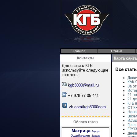
Главная
Статьи
Контакты
Карта сайт
Для связи с КГБ
Все стат
используйте следующие
контакты:
Деви
КАК 
kgb3000@mail.ru
За о
Исто
21 н
+7 978 77 05 441
21 д
КГБ в
vk.com/kgb3000com
ОТ К
Ново
Возьм
Идущи
Облако тэгов
Гряз
ГРЯ
Матрица
Аврора
Днев
бодибилдинг
Зараза