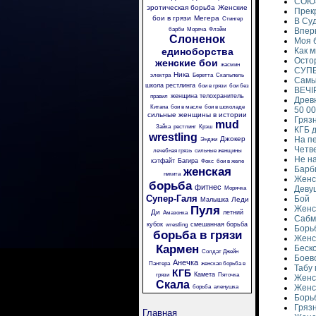
СОЮЗ
эротическая борьба
Женские
Прек
бои в грязи
Мегера
Стингер
В Су
барби
Моряча
Флэйм
Впер
Слоненок
Моя 
единоборства
Как 
Осто
женские бои
жасмин
СУПЕ
Ника
электра
Беретта
Скальпель
Самы
школа рестлинга
бои в грязи
бои без
ВЕЧІ
женщина телохранитель
правил
Древ
Китана
бои в масле
бои в шоколаде
50 0
сильные женщины в истории
Гряз
mud
Зайка
рестлинг
Крэш
КГБ д
wrestling
Джокер
На п
Энджи
Четв
лечебная грязь
сильные женщины
Не н
кэтфайт
Багира
Фокс
бои в желе
Барби
женская
никита
Женс
борьба
фитнес
Девуш
Морячка
Супер-Галя
Бой
Леди
Малышка
Пуля
Женс
Ди
летний
Амазонка
Саб
кубок
смешанная борьба
wrestling
Борьб
борьба в грязи
Женск
Кармен
Беск
Солдат Джейн
Боев
Анечка
Пантера
женская борьба в
Табу
КГБ
Камета
грязи
Пяточка
Женс
Скала
Женс
борьба
аленушка
Борьб
Гряз
Главная