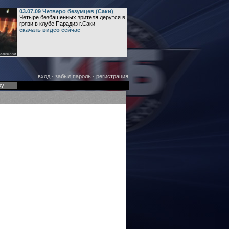
03.07.09 Четверо безумцев (Саки)
Четыре безбашенных зрителя дерутся в
грязи в клубе Парадиз г.Саки
скачать видео сейчас
вход
·
забыл пароль
·
регистрация
оу