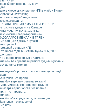
 В ГРЯЗИ
расный пол в нечистом шоу
даке
вые в Киеве выступление КГБ в клубе «Бинго»
борьба: MudWrestling
мы стали контрабандистами
рожно: женщины
Р-ГАЛЯ ПРОТИВ АМАЗОНКИ. В ГРЯЗИ
е грязные девушки - в Самаре
РНІЙ МАКІЯЖ НА ВЕСЬ ЗРІСТ
некрымские гладиаторские бои
00 ДОЛЛАРОВ ЛЕЖАЛИ В ГРЯЗИ
ные танцы и дамские кулаки
ает сдачи!!!
ередовой с отцами КГБ
ертый ежегодный Летний Кубок КГБ, 2005
адо грязи
 на ринге. (Интервью с Кармен)
кие бои без правил в грязюке судили мужчины.
ки дрались в грязи
кие единоборства в грязи – зрелищное шоу!
мишн
а в грязи без праил
ие бои в грязи – реванш мужчин!
омпромиссные женские бои в глине
ой азарт единоборств без правил
 приятно нарушать.
кие бои
кая борьба - средство для потенции
а в грязи – это весело!
ные игры