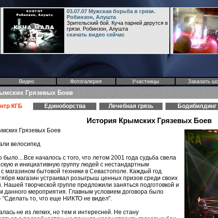
03.07.07 Мужская борьба в грязи.
Робинзон, Алушта
Зрительский бой. Куча парней дерутся в
грязи. Робинзон, Алушта
скачать видео сейчас
Видео
Фотогалерея
Участницы
Заказать ш
ымских Грязевых Боев
нтр КГБ
Единоборства
Лечебная грязь
Бодибилдинг
История Крымских Грязевых Боев
ымских Грязевых Боев
али велосипед
то было....Все началось с того, что летом 2001 года судьба свела
скую и инициативную группу людей с нестандартным
 магазином бытовой техники в Севастополе. Каждый год
тября магазин устраивал розыгрыш ценных призов среди своих
. Нашей творческой группе предложили заняться подготовкой и
м данного мероприятия. Главным условием договора было
 "Сделать то, что еще НИКТО не видел".
алась не из легких, но тем и интересней. Не стану