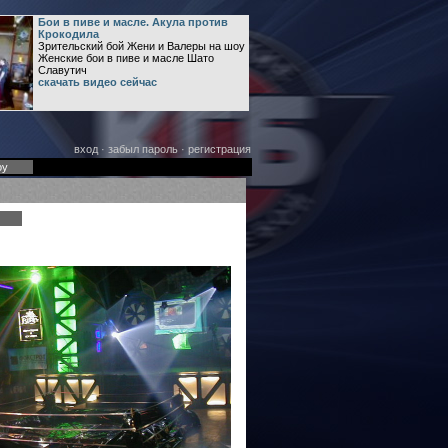
Бои в пиве и масле. Акула против
Крокодила
Зрительский бой Жени и Валеры на шоу
Женские бои в пиве и масле Шато
Славутич
скачать видео сейчас
вход
·
забыл пароль
·
регистрация
оу