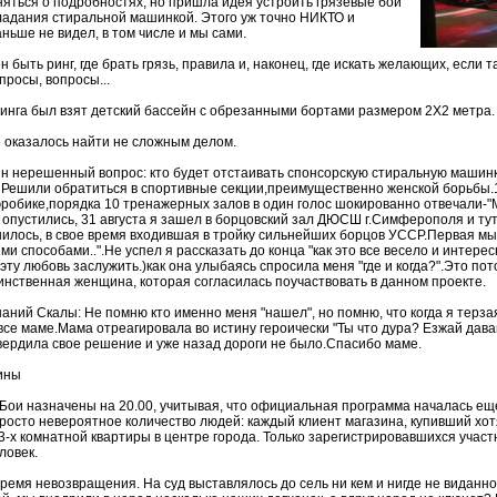
яться о подробностях, но пришла идея устроить грязевые бои
ладания стиральной машинкой. Этого уж точно НИКТО и
ьше не видел, в том числе и мы сами.
н быть ринг, где брать грязь, правила и, наконец, где искать желающих, если
просы, вопросы...
ринга был взят детский бассейн с обрезанными бортами размером 2Х2 метра.
е оказалось найти не сложным делом.
н нерешенный вопрос: кто будет отстаивать спонсорскую стиральную машинк
Решили обратиться в спортивные секции,преимущественно женской борьбы.
эробике,порядка 10 тренажерных залов в один голос шокированно отвечали-"Мо
 опустились, 31 августа я зашел в борцовский зал ДЮСШ г.Симферополя и тут п
илось, в свое время входившая в тройку сильнейших борцов УССР.Первая м
и способами..".Не успел я рассказать до конца "как это все весело и интерес
эту любовь заслужить.)как она улыбаясь спросила меня "где и когда?".Это пот
инственная женщина, которая согласилась поучаствовать в данном проекте.
аний Скалы: Не помню кто именно меня "нашел", но помню, что когда я терзая
все маме.Мама отреагировала во истину героически "Ты что дура? Езжай дава
вердила свое решение и уже назад дороги не было.Спасибо маме.
ины
 Бои назначены на 20.00, учитывая, что официальная программа началась ещ
росто невероятное количество людей: каждый клиент магазина, купивший хот
-х комнатной квартиры в центре города. Только зарегистрировавшихся участн
ловек.
ремя невозвращения. На суд выставлялось до сель ни кем и нигде не виданно