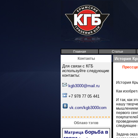
Главная
Статьи
Контакты
История Кр
Для связи с КГБ
Прессце
используйте следующие
контакты:
История Кр
kgb3000@mail.ru
Как изобрет
+7 978 77 05 441
И так, как э
нашу творче
vk.com/kgb3000com
мышлением с
первого сен
покупателей
проведение
Облако тэгов
следующее -
борьба в
Матрица
Задача оказ