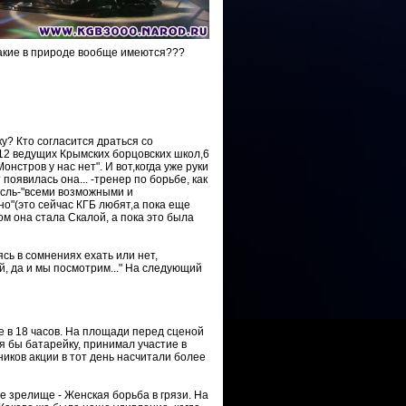
 такие в природе вообще имеются???
у? Кто согласится драться со
12 ведущих Крымских борцовских школ,6
нстров у нас нет". И вот,когда уже руки
оявилась она... -тренер по борьбе, как
ысль-"всеми возможными и
но"(это сейчас КГБ любят,а пока еще
ом она стала Скалой, а пока это была
сь в сомнениях ехать или нет,
й, да и мы посмотрим..." На следующий
е в 18 часов. На площади перед сценой
я бы батарейку, принимал участие в
иков акции в тот день насчитали более
е зрелище - Женская борьба в грязи. На