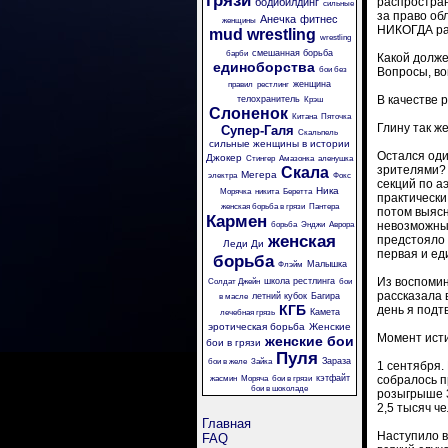
грязи
распростран
бодибилдинг
сильные
за право об
Анечка
фитнес
женщины
НИКОГДА ран
mud wrestling
wrestling
смешанная борьба
барби
Какой долже
единоборства
бои без
Вопросы, во
женщина
правил
рестлинг
В качестве 
телохранитель
Крэш
Слоненок
Китана
Пяточка
Глину так ж
Супер-Галя
Скальпель
сильные женщины в истории
Остался оди
Джокер
Стингер
Амазонка
аленушка
зрителями? 
Скала
Мегера
электра
Фокс
секций по а
Ника
Морячка
никита
Беретта
практически
женская борьба в грязи
Пантера
потом выясн
Кармен
невозможным
борьба
Энджи
Аврора
женская
предстояло 
Леди Ди
первая и ед
борьба
Малышка
Флэйм
Из воспомин
школа рестлинга
Солдат Джейн
бои
рассказала 
летний кубок
Багира
в масле
КГБ
день я подт
Камета
лечебная грязь
эротическая борьба
Женские
Момент ист
женские бои
бои в грязи
Пуля
Зараза
бои в желе
Зайка
1 сентября.
кэтфайт
собралось п
жасмин
Моряча
бои в грязи
бои в шоколаде
розыгрыше 3
2,5 тысяч че
Главная
Наступило в
FAQ