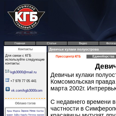
Главная
Статьи
Видео
Фотога
Контакты
Девичьи кулаки полуострова
Для связи с КГБ
Прессцентр КГБ
Единоборства
используйте следующие
контакты:
Девич
kgb3000@mail.ru
Девичьи кулаки полуос
Комсомольская правда 
+7 978 77 05 441
марта 2002г. Интрервь
vk.com/kgb3000com
С недавнего времени в
Облако тэгов
частности в Симфероп
Ника
Зараза
Крэш
Моряча
бои без
красавицы мутузят друг
правил
Зайка
борьба
Пяточка
жасмин