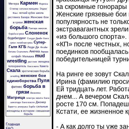
Кармен
Мегера
Морячка
за скромные гонорары 
Стингер
сильные женщины
Энджи
Женские грязевые бои
летний кубок
школа
Фокс
Женские бои
рестлинга
Багира
популярность не тольк
женская
в грязи
борьба
экстравагантных зрели
Пантера
женская
Слоненок
борьба в грязи
«из большого спорта».
бодибилдинг
Солдат Джейн
бои в
Супер-
«КП» после честных, н
грязи
лечебная грязь
КГБ
Галя
Леди Ди
Флэйм
поединков пообщалась
Анечка
Китана
Скальпель
Аврора
mud
кэтфайт
Малышка
победительницей турн
wrestling
женщина
рестлинг
телохранитель
Камета
бои в желе
Скала
эротическая борьба
На ринге ее зовут Скал
женские бои
wrestling
Пуля
Ирина (фамилию проси
единоборства
борьба в
фитнес
Ей тридцать лет. Рабо
грязи
Амазонка
днем... А вечером Скал
Матрица
электра
никита
бои в
Джокер
росте 170 см. Попадешь
шоколаде
бои в масле
сильные
Беретта
аленушка
барби
Кстати, ее жизненное 
женщины в истории
смешанная
борьба
Главная
- А как долго ты уже 
FAQ