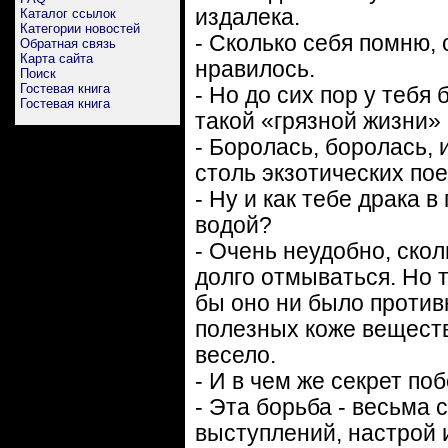
издалека.
Каталог ссылок
Категории новостей
- Сколько себя помню, 
Обратная связь
Карта сайта
нравилось.
Поиск
Гостевая книга
- Но до сих пор у тебя
Гостевая книга
такой «грязной жизни»
- Боролась, боролась, 
столь экзотических пое
- Ну и как тебе драка 
водой?
- Очень неудобно, ско
долго отмываться. Но т
бы оно ни было противн
полезных коже веществ
весело.
- И в чем же секрет по
- Эта борьба - весьма 
выступлений, настрой 