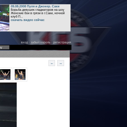
09.08.2008 Пуля и Джокер. Саки
Борьба девушек гладиаторов на шоу
Женские бои в грязи в г.Саки, ночной
клуб П...
скачать видео сейчас
вход
·
забыл пароль
·
регистрация
оу
←
→