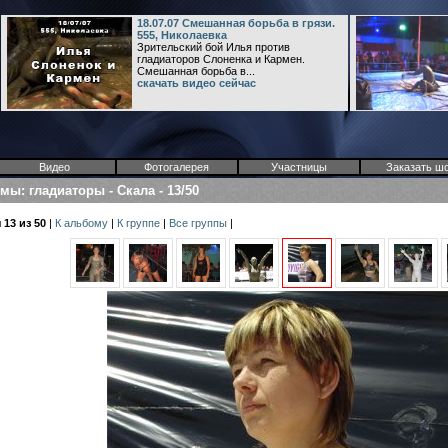
18.07.07 Смешанная борьба в грязи.
555, Николаевка
Зрительский бой Илья против
гладиаторов Слоненка и Кармен.
Смешанная борьба в...
скачать видео сейчас
Видео
Фотогалерея
Участницы
Заказать ш
омы
:
гладиаторы
-
Скала
-
13/50
13 из 50
|
К альбому
|
К группе
|
Все группы
|