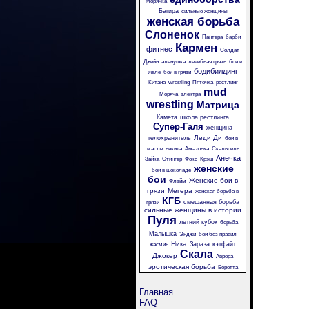
Морячка
Багира
сильные женщины
женская борьба
Слоненок
Пантера
барби
Кармен
фитнес
Солдат
Джейн
аленушка
лечебная грязь
бои в
бодибилдинг
желе
бои в грязи
Китана
wrestling
Пяточка
рестлинг
mud
Моряча
электра
wrestling
Матрица
Камета
школа рестлинга
Супер-Галя
женщина
Леди Ди
телохранитель
бои в
масле
никита
Амазонка
Скальпель
Анечка
Зайка
Стингер
Фокс
Крэш
женские
бои в шоколаде
бои
Женские бои в
Флэйм
грязи
Мегера
женская борьба в
КГБ
смешанная борьба
грязи
сильные женщины в истории
Пуля
летний кубок
борьба
Малышка
Энджи
бои без правил
Ника
Зараза
кэтфайт
жасмин
Скала
Джокер
Аврора
эротическая борьба
Беретта
Главная
FAQ