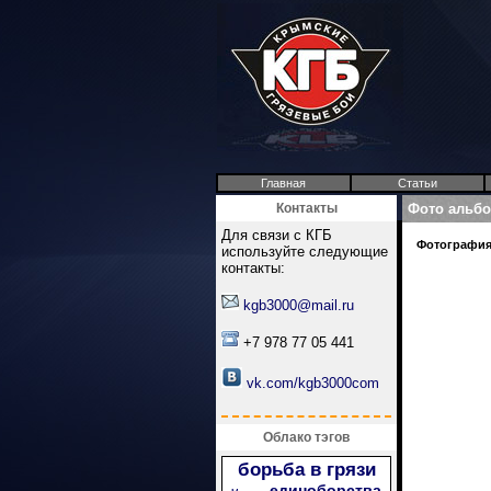
Главная
Статьи
Контакты
Фото альб
Для связи с КГБ
Фотография 
используйте следующие
контакты:
kgb3000@mail.ru
+7 978 77 05 441
vk.com/kgb3000com
Облако тэгов
борьба в грязи
единоборства