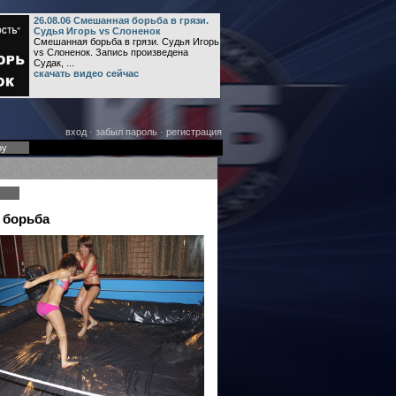
26.08.06 Смешанная борьба в грязи.
Судья Игорь vs Слоненок
Смешанная борьба в грязи. Судья Игорь
vs Слоненок. Запись произведена
Судак, ...
скачать видео сейчас
вход
·
забыл пароль
·
регистрация
оу
 борьба