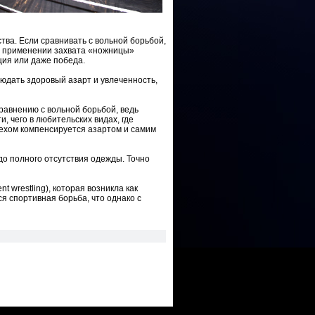
ва. Если сравнивать с вольной борьбой,
ри применении захвата «ножницы»
ция или даже победа.
юдать здоровый азарт и увлеченность,
равнению с вольной борьбой, ведь
 чего в любительских видах, где
пехом компенсируется азартом и самим
 до полного отсутствия одежды. Точно
 wrestling), которая возникла как
я спортивная борьба, что однако с