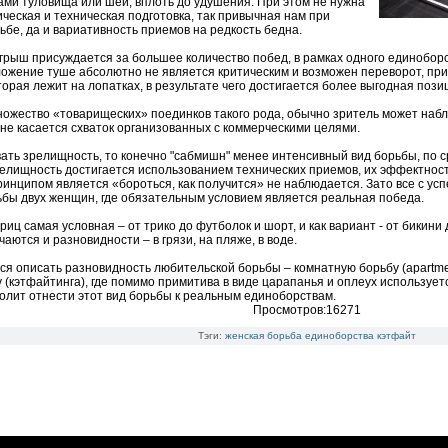
ами туловища или шеи, вплоть до удушения. При этом не нужна
ческая и техническая подготовка, так привычная нам при
ьбе, да и вариативность приемов на редкость бедна.
рыш присуждается за большее количество побед, в рамках одного единоборст
ложение туше абсолютно не является критическим и возможен переворот, п
торая лежит на лопатках, в результате чего достигается более выгодная пози
ожество «товарищеских» поединков такого рода, обычно зритель может набл
 не касается схваток организованных с коммерческими целями.
ать зрелищность, то конечно "сабмишн" менее интенсивный вид борьбы, по с
елищность достигается использованием технических приемов, их эффектности,
инципом является «бороться, как получится» не наблюдается. Зато все с ус
бы двух женщин, где обязательным условием является реальная победа.
риц самая условная – от трико до футболок и шорт, и как вариант - от бикини
чаются и разновидности – в грязи, на пляже, в воде.
ся описать разновидность любительской борьбы – комнатную борьбу (apartment
 (кэтфайтинга), где помимо примитива в виде царапанья и оплеух используетс
олит отнести этот вид борьбы к реальным единоборствам.
Просмотров:16271
Тэги:
женская борьба
единоборства
кэтфайт