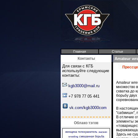
Главная
Статьи
Контакты
Аmateur wr
Для связи с КГБ
Прессце
используйте следующие
контакты:
Аmateur wre
kgb3000@mail.ru
множество в
схватка до 
борьбу двух
+7 978 77 05 441
соревновани
vk.com/kgb3000com
В настояще
"сабмишн", 
В отличие о
элементы эк
Облако тэгов
«товарищеск
выражающая
женщина телохранитель
жасмин
Здесь не су
смешанная борьба
wrestling