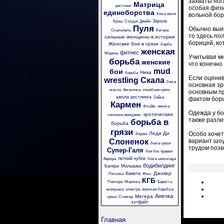
захваты ног
Матрица
рестлинг
особая физи
единоборства
бои в желе
вольной бор
Зараза
Крэш
Солдат Джейн
Пуля
Обычно выиг
Скальпель
Китана
то здесь по
сильные женщины в истории
борицей, ко
Женские бои в грязи
барби
женская
фитнес
Моряча
Учитывая мн
борьба
женские
что конечно
mud
бои
Ника
борьба
Если оценив
wrestling
Скала
бои в
основная зр
масле
Амазонка
лечебная грязь
основным пр
школа рестлинга
Зайка
фактом борь
Кармен
Флэйм
никита
Одежда у бо
эротическая
сильные женщины
также разли
борьба в
борьба
грязи
Леди Ди
Особо хочет
Энджи
Слоненок
вариант шоу
бои в грязи
трудом позв
Супер-Галя
бои без правил
летний кубок
Аврора
бои в шоколаде
бодибилдинг
Багира
Малышка
Джокер
Камета
Пяточка
Фокс
КГБ
Пантера
Морячка
Беретта
аленушка
электра
женская борьба в
Анечка
Мегера
грязи
Стингер
кэтфайт
Главная