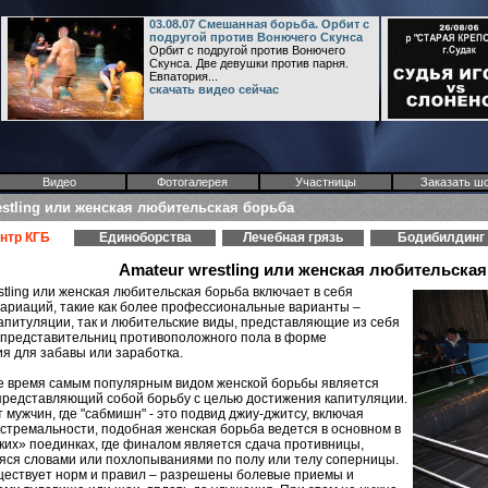
03.08.07 Смешанная борьба. Орбит с
подругой против Вонючего Скунса
Орбит с подругой против Вонючего
Скунса. Две девушки против парня.
Евпатория...
скачать видео сейчас
Видео
Фотогалерея
Участницы
Заказать ш
estling или женская любительская борьба
нтр КГБ
Единоборства
Лечебная грязь
Бодибилдинг
Аmateur wrestling или женская любительская
stling или женская любительская борьба включает в себя
ариаций, такие как более профессиональные варианты –
капитуляции, так и любительские виды, представляющие из себя
 представительниц противоположного пола в форме
я для забавы или заработка.
е время самым популярным видом женской борьбы является
представляющий собой борьбу с целью достижения капитуляции.
т мужчин, где "сабмишн" - это подвид джиу-джитсу, включая
стремальности, подобная женская борьба ведется в основном в
их» поединках, где финалом является сдача противницы,
ся словами или похлопываниями по полу или телу соперницы.
ществует норм и правил – разрешены болевые приемы и