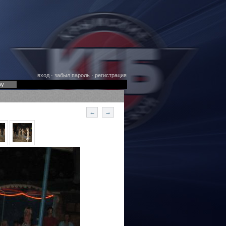
вход
·
забыл пароль
·
регистрация
оу
←
→