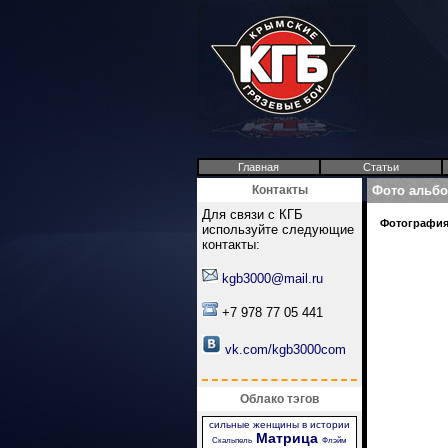
Главная
Статьи
Контакты
Фото альб
Для связи с КГБ
Фотография 
используйте следующие
контакты:
kgb3000@mail.ru
+7 978 77 05 441
vk.com/kgb3000com
Облако тэгов
сильные женщины в истории
Матрица
Скальпель
Флэйм