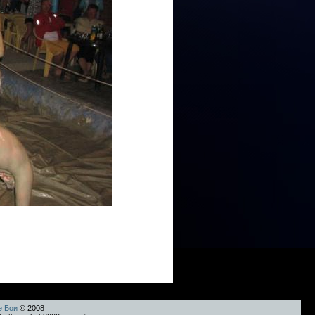
е Бои
© 2008