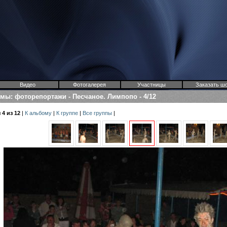
Видео
Фотогалерея
Участницы
Заказать ш
омы
:
фоторепортажи
-
Песчаное. Лимпопо
-
4/12
4 из 12
|
К альбому
|
К группе
|
Все группы
|