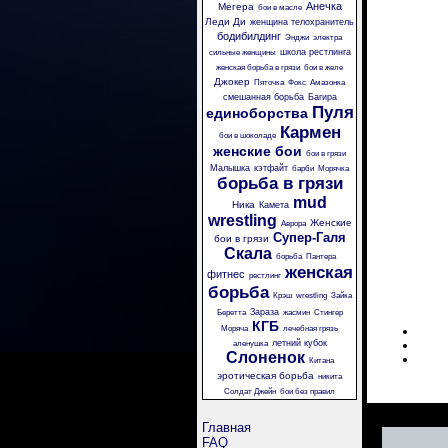
Анечка
Мегера
бои в масле
Леди Ди
женщина телохранитель
бодибилдинг
Энджи
электра
школа рестлинга
сильные женщины
женская борьба в грязи
бои в желе
Джокер
Пяточка
Фокс
Амазонка
смешанная борьба
Багира
Пуля
единоборства
Кармен
бои в шоколаде
женские бои
бои в грязи
Малышка
кэтфайт
барби
Морячка
борьба в грязи
mud
Ника
Камета
wrestling
Женские
Аврора
Супер-Галя
бои в грязи
Скала
борьба
Пантера
женская
фитнес
рестлинг
борьба
Крэш
wrestling
Зайка
Зараза
Беретта
жасмин
Стингер
КГБ
Моряча
лечебная грязь
летний кубок
аленушка
Слоненок
Китана
эротическая борьба
никита
Солдат Джейн
бои без правил
Главная
FAQ