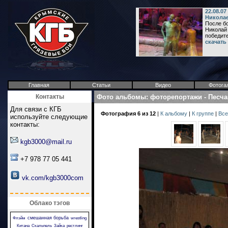
22.08.0
Никола
После б
Николай 
победите
скачать
Главная
Статьи
Видео
Фотога
Контакты
Фото альбомы
:
фоторепортажи
-
Песча
Для связи с КГБ
Фотография 6 из 12
|
К альбому
|
К группе
|
Все
используйте следующие
контакты:
kgb3000@mail.ru
+7 978 77 05 441
vk.com/kgb3000com
Облако тэгов
смешанная борьба
Флэйм
wrestling
Китана
Скальпель
Зайка
рестлинг