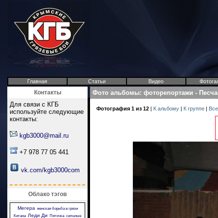
Главная
Статьи
Видео
Фотога
Контакты
Фото альбомы
:
фоторепортажи
-
Песча
Для связи с КГБ
Фотография 1 из 12
|
К альбому
|
К группе
|
Все
используйте следующие
контакты:
kgb3000@mail.ru
+7 978 77 05 441
vk.com/kgb3000com
Облако тэгов
Мегера
женская борьба в грязи
Леди Ди
Китана
Пяточка
сильные