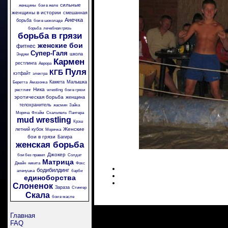
сильные
женщины
бои в желе
женщины в истории
смешанная
Анечка
борьба
бои в шоколаде
борьба
лечебная грязь
борьба в грязи
женские бои
фитнес
Супер-Галя
школа
Энджи
Кармен
рестлинга
Аврора
Пуля
КГБ
кэтфайт
электра
Камета
Малышка
Беретта
Амазонка
Ника
рестлинг
wrestling
бои в грязи
эротическая борьба
женщина
телохранитель
жасмин
Зайка
Моряча
Флэйм
Скальпель
Пантера
mud wrestling
Крэш
Женские
летний кубок
Морячка
бои в грязи
Багира
женская борьба
Джокер
бои без правил
Солдат
Матрица
Джейн
никита
Фокс
бодибилдинг
аленушка
барби
единоборства
Слоненок
Зараза
Стингер
Скала
бои в масле
Главная
FAQ