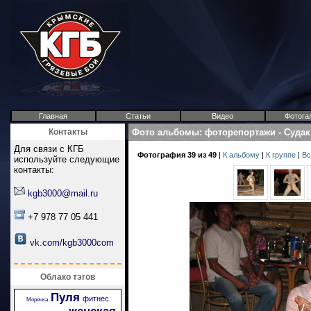
Главная
Статьи
Видео
Фотога
Контакты
Фото альбомы
:
фоторепортажи
-
Судак
Для связи с КГБ
Фотография 39 из 49
|
К альбому
|
К группе
|
Вс
используйте следующие
контакты:
kgb3000@mail.ru
+7 978 77 05 441
vk.com/kgb3000com
Облако тэгов
Пуля
фитнес
Морячка