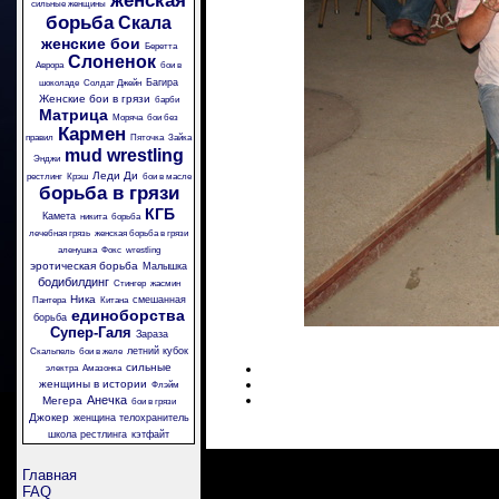
женская
сильные женщины
борьба
Скала
женские бои
Беретта
Слоненок
Аврора
бои в
Багира
шоколаде
Солдат Джейн
Женские бои в грязи
барби
Матрица
Моряча
бои без
Кармен
правил
Пяточка
Зайка
mud wrestling
Энджи
Леди Ди
рестлинг
Крэш
бои в масле
борьба в грязи
КГБ
Камета
никита
борьба
лечебная грязь
женская борьба в грязи
аленушка
Фокс
wrestling
эротическая борьба
Малышка
бодибилдинг
Стингер
жасмин
Ника
смешанная
Пантера
Китана
единоборства
борьба
Супер-Галя
Зараза
летний кубок
Скальпель
бои в желе
сильные
электра
Амазонка
женщины в истории
Флэйм
Анечка
Мегера
бои в грязи
Джокер
женщина телохранитель
школа рестлинга
кэтфайт
Главная
FAQ