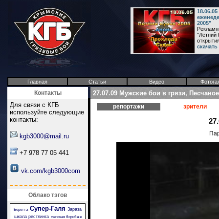
18.06.0
еженеде
2005"
Рекламн
"Летний 
открытия
скачать
Главная
Статьи
Видео
Фотога
Контакты
27.07.09 Мужские бои в грязи, Песчаное
Для связи с КГБ
репортажи
зрители
используйте следующие
контакты:
27
Пар
kgb3000@mail.ru
+7 978 77 05 441
vk.com/kgb3000com
Облако тэгов
Супер-Галя
Зараза
Беретта
школа рестлинга
женская борьба в