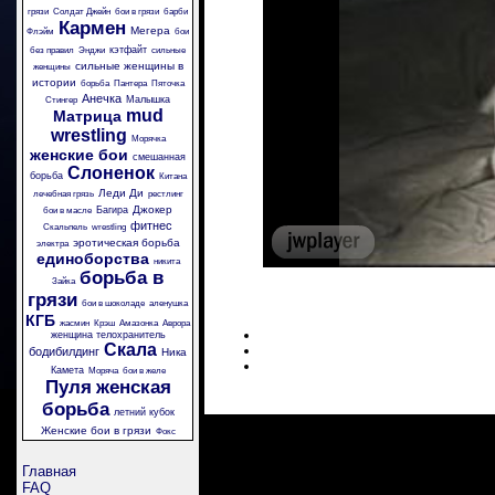
грязи
Солдат Джейн
бои в грязи
барби
Кармен
Мегера
Флэйм
бои
кэтфайт
без правил
Энджи
сильные
сильные женщины в
женщины
истории
борьба
Пантера
Пяточка
Анечка
Малышка
Стингер
mud
Матрица
wrestling
Морячка
женские бои
смешанная
Слоненок
борьба
Китана
Леди Ди
лечебная грязь
рестлинг
Джокер
Багира
бои в масле
фитнес
Скальпель
wrestling
эротическая борьба
электра
единоборства
никита
борьба в
Зайка
грязи
бои в шоколаде
аленушка
КГБ
жасмин
Крэш
Амазонка
Аврора
женщина телохранитель
Скала
бодибилдинг
Ника
Камета
Моряча
бои в желе
Пуля
женская
борьба
летний кубок
Женские бои в грязи
Фокс
Главная
FAQ