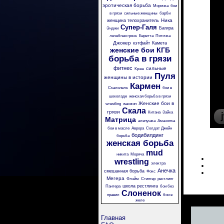
эротическая борьба
Морячка
бои
в грязи
сильные женщины
барби
Ника
женщина телохранитель
Супер-Галя
Багира
Энджи
лечебная грязь
Беретта
Пяточка
Джокер
кэтфайт
Камета
женские бои
КГБ
борьба в грязи
фитнес
сильные
Крэш
Пуля
женщины в истории
Кармен
Скальпель
бои в
шоколаде
женская борьба в грязи
Женские бои в
wrestling
жасмин
Скала
грязи
Китана
Зайка
Матрица
аленушка
Амазонка
бои в масле
Аврора
Солдат Джейн
бодибилдинг
борьба
женская борьба
mud
никита
Моряча
wrestling
электра
Анечка
смешанная борьба
Фокс
Мегера
Флэйм
Стингер
рестлинг
школа рестлинга
Пантера
бои без
Слоненок
правил
бои в
желе
Главная