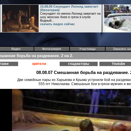
15.08.09 Секундант Леонид зажигает
(Евпатория)
Секундант по имени Леонид зажигает на
шоу женских боев в грязи в клубе
Водный...
скачать видео сейчас
Видео
Фотогалерея
Участницы
Заказать ш
ешанная борьба на раздевание. 2 на 2.
ртажи
зрители
гладиаторы
Youtube
08.08.07 Смешанная борьба на раздевание. 2
Две семейные пары из Харькова и Крыма устроили бой на раздеван
555 пгт Николаева. Смешаные бои в грязи мужчин и ж