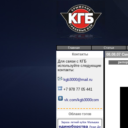
Главная
Статьи
Контакты
08.08.07 См
Для связи с КГБ
репо
используйте следующие
контакты:
kgb3000@mail.ru
+7 978 77 05 441
vk.com/kgb3000com
Облако тэгов
Зараза
летний кубок
Малышка
единоборства
Леди Ди