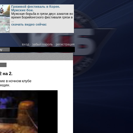
Грязевой фестиваль в Корее.
Мужские бои.
Мужская борьба в грязи двух азиатов во
время Борийонгского фестиваля грязи в
...
скачать видео сейчас
вход
·
забыл пароль
·
регистрация
оу
 на 2.
ие в ночном клубе
енщин.