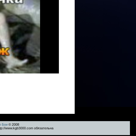
е Бои
© 2008
tp://www.kgb3000.com обязательна
k