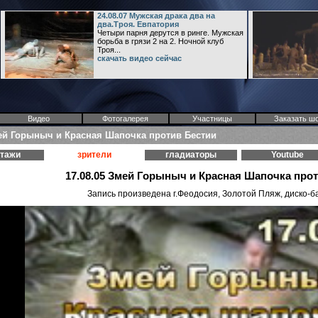
24.08.07 Мужская драка два на
два.Троя. Евпатория
Четыри парня дерутся в ринге. Мужская
борьба в грязи 2 на 2. Ночной клуб
Троя...
скачать видео сейчас
Видео
Фотогалерея
Участницы
Заказать ш
мей Горыныч и Красная Шапочка против Бестии
ртажи
зрители
гладиаторы
Youtube
17.08.05 Змей Горыныч и Красная Шапочка про
Запись произведена г.Феодосия, Золотой Пляж, диско-ба