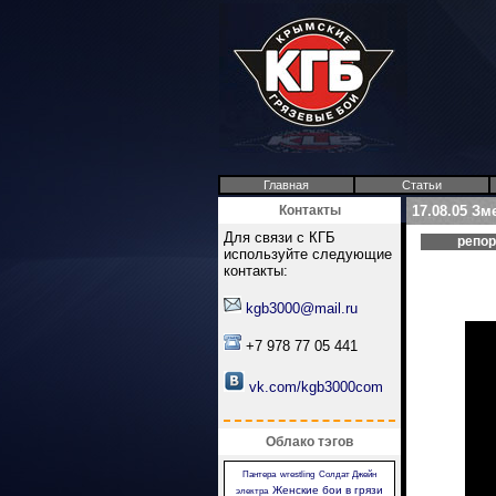
Главная
Статьи
Контакты
17.08.05 З
Для связи с КГБ
репо
используйте следующие
контакты:
kgb3000@mail.ru
+7 978 77 05 441
vk.com/kgb3000com
Облако тэгов
Пантера
wrestling
Солдат Джейн
Женские бои в грязи
электра