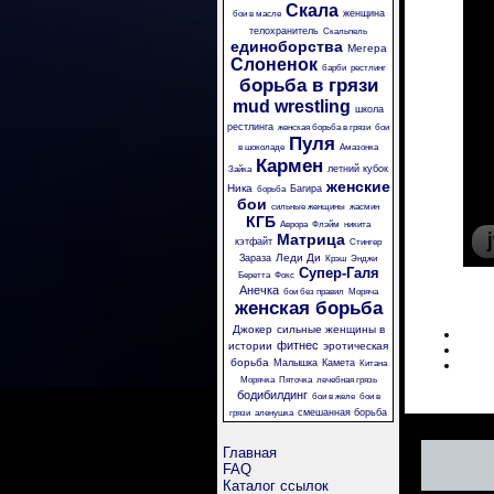
Скала
женщина
бои в масле
телохранитель
Скальпель
единоборства
Мегера
Слоненок
барби
рестлинг
борьба в грязи
mud wrestling
школа
рестлинга
женская борьба в грязи
бои
Пуля
в шоколаде
Амазонка
Кармен
летний кубок
Зайка
женские
Ника
Багира
борьба
бои
сильные женщины
жасмин
КГБ
Аврора
Флэйм
никита
Матрица
кэтфайт
Стингер
Леди Ди
Зараза
Крэш
Энджи
Супер-Галя
Беретта
Фокс
Анечка
бои без правил
Моряча
женская борьба
Джокер
сильные женщины в
фитнес
истории
эротическая
борьба
Малышка
Камета
Китана
Морячка
Пяточка
лечебная грязь
бодибилдинг
бои в желе
бои в
смешанная борьба
грязи
аленушка
Главная
FAQ
Каталог ссылок