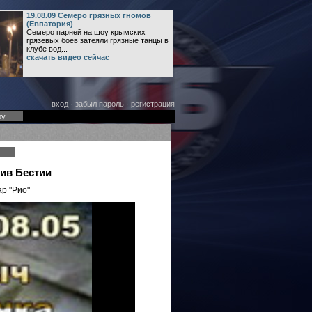
19.08.09 Семеро грязных гномов
(Евпатория)
Семеро парней на шоу крымских
грязевых боев затеяли грязные танцы в
клубе вод...
скачать видео сейчас
вход
·
забыл пароль
·
регистрация
оу
тив Бестии
р "Рио"