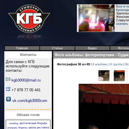
Бои в п
Крокод
Зритель
Женские 
Славути
скачать
Главная
Статьи
Видео
Фотога
Контакты
Фото альбомы
:
фоторепортажи
-
Судак
Для связи с КГБ
Фотография 36 из 49
|
К альбому
|
К группе
|
Вс
используйте следующие
контакты:
kgb3000@mail.ru
+7 978 77 05 441
vk.com/kgb3000com
Облако тэгов
эротическая борьба
wrestling
школа рестлинга
аленушка
Морячка