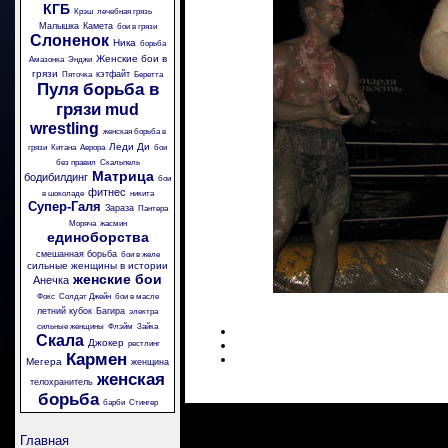
КГБ
Крэш
лечебная грязь
Малышка
Камета
бои в грязи
Слоненок
Ника
борьба
Женские бои в
Амазонка
Энджи
грязи
кэтфайт
Пяточка
Беретта
Пуля
борьба в
грязи
mud
wrestling
женская борьба в
Леди Ди
грязи
Китана
Аврора
бои
без правил
Скальпель
Матрица
бодибилдинг
бои
фитнес
в шоколаде
никита
Супер-Галя
Зараза
Пантера
Моряча
жасмин
единоборства
смешанная борьба
бои в желе
сильные женщины в истории
женские бои
Анечка
Фокс
Солдат Джейн
бои в масле
летний кубок
Багира
электра
сильные женщины
Флэйм
Зайка
Скала
Джокер
рестлинг
Кармен
Мегера
женщина
женская
телохранитель
борьба
барби
Стингер
Главная