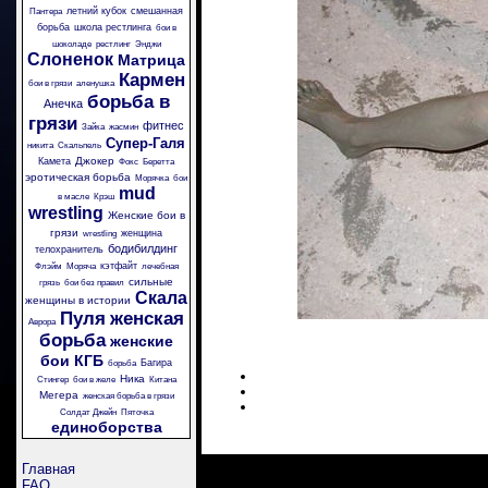
летний кубок
смешанная
Пантера
борьба
школа рестлинга
бои в
шоколаде
рестлинг
Энджи
Слоненок
Матрица
Кармен
бои в грязи
аленушка
борьба в
Анечка
грязи
фитнес
Зайка
жасмин
Супер-Галя
никита
Скальпель
Джокер
Камета
Фокс
Беретта
эротическая борьба
Морячка
бои
mud
в масле
Крэш
wrestling
Женские бои в
грязи
женщина
wrestling
бодибилдинг
телохранитель
кэтфайт
Флэйм
Моряча
лечебная
сильные
грязь
бои без правил
Скала
женщины в истории
Пуля
женская
Аврора
борьба
женские
бои
КГБ
Багира
борьба
Ника
Стингер
бои в желе
Китана
Мегера
женская борьба в грязи
Солдат Джейн
Пяточка
единоборства
Главная
FAQ