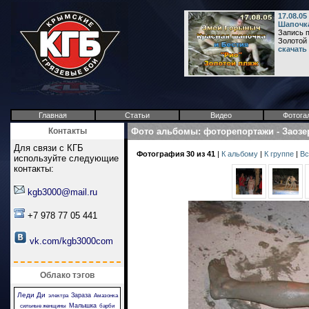
17.08.0
Шапочка
Запись п
Золотой 
скачать
Главная
Статьи
Видео
Фотога
Контакты
Фото альбомы
:
фоторепортажи
-
Заозе
Для связи с КГБ
Фотография 30 из 41
|
К альбому
|
К группе
|
Вс
используйте следующие
контакты:
kgb3000@mail.ru
+7 978 77 05 441
vk.com/kgb3000com
Облако тэгов
Леди Ди
Зараза
электра
Амазонка
Малышка
сильные женщины
барби