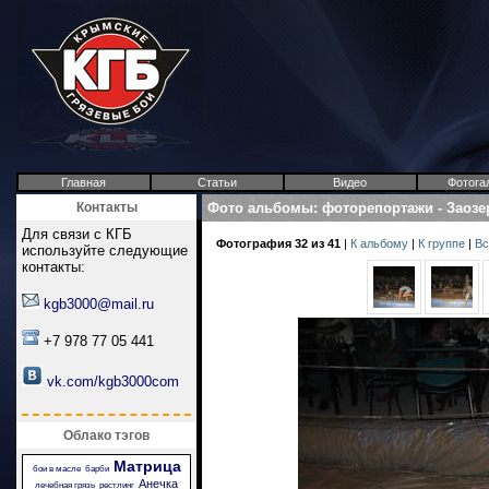
Главная
Статьи
Видео
Фотога
Контакты
Фото альбомы
:
фоторепортажи
-
Заозе
Для связи с КГБ
Фотография 32 из 41
|
К альбому
|
К группе
|
Вс
используйте следующие
контакты:
kgb3000@mail.ru
+7 978 77 05 441
vk.com/kgb3000com
Облако тэгов
Матрица
бои в масле
барби
Анечка
лечебная грязь
рестлинг