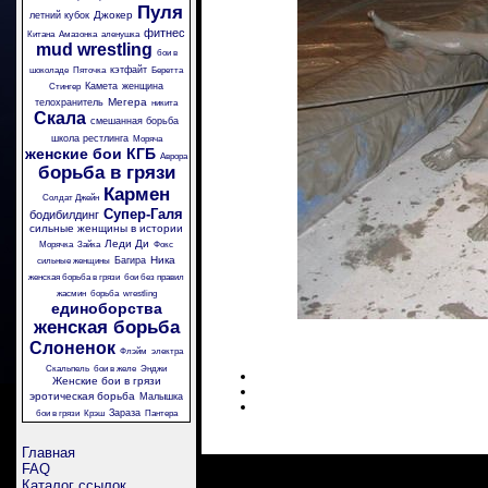
Пуля
Джокер
летний кубок
фитнес
Китана
Амазонка
аленушка
mud wrestling
бои в
кэтфайт
шоколаде
Пяточка
Беретта
Камета
женщина
Стингер
Мегера
телохранитель
никита
Скала
смешанная борьба
школа рестлинга
Моряча
женские бои
КГБ
Аврора
борьба в грязи
Кармен
Солдат Джейн
Супер-Галя
бодибилдинг
сильные женщины в истории
Леди Ди
Морячка
Зайка
Фокс
Ника
Багира
сильные женщины
женская борьба в грязи
бои без правил
жасмин
борьба
wrestling
единоборства
женская борьба
Слоненок
Флэйм
электра
Скальпель
бои в желе
Энджи
Женские бои в грязи
эротическая борьба
Малышка
Зараза
бои в грязи
Крэш
Пантера
Главная
FAQ
Каталог ссылок