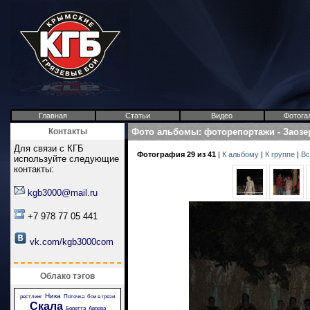
Главная
Статьи
Видео
Фотога
Контакты
Фото альбомы
:
фоторепортажи
-
Заозе
Для связи с КГБ
Фотография 29 из 41
|
К альбому
|
К группе
|
Вс
используйте следующие
контакты:
kgb3000@mail.ru
+7 978 77 05 441
vk.com/kgb3000com
Облако тэгов
Ника
рестлинг
Пяточка
бои в грязи
Скала
Беретта
Аврора