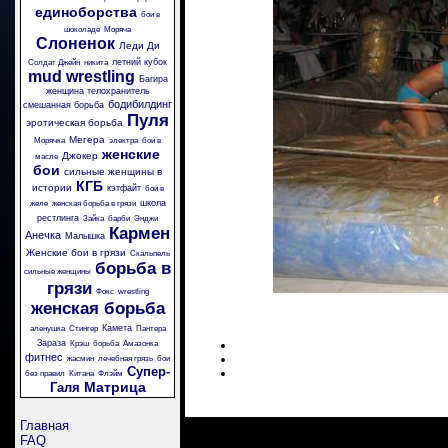
единоборства
бои в
шоколаде
Моряча
Слоненок
Леди Ди
летний кубок
Солдат Джейн
никита
mud wrestling
Багира
женщина телохранитель
бодибилдинг
смешанная борьба
Пуля
эротическая борьба
Мегера
Морячка
электра
бои в
женские
Джокер
масле
бои
сильные женщины в
КГБ
истории
кэтфайт
бои в
школа
желе
женская борьба в грязи
рестлинга
Зайка
барби
Энджи
Кармен
Анечка
Малышка
Женские бои в грязи
Скальпель
борьба в
сильные женщины
грязи
Фокс
wrestling
женская борьба
Камета
аленушка
Стингер
Пантера
Зараза
Крэш
борьба
Амазонка
фитнес
жасмин
лечебная грязь
бои
Супер-
без правил
Китана
Флэйм
Матрица
Галя
Главная
FAQ