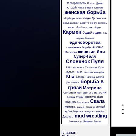
телохранитель
Солдат Джейн
кэтфайт
Фокс
борьба
электра
женская борьба
Леди Ди
барби
рестлинг
женская
борьба в грязи
Беретта
лечебная грязь
никита
бои без правил
Аврора
Кармен
бодибилдинг
бои
в грязи
Моряча
единоборства
Анечка
смешанная борьба
женские бои
Малышка
Супер-Галя
Пуля
Слоненок
Зайка
Амазонка
Скальпель
Крэш
Ника
Зараза
сильные женщины
КГБ
Багира
школа
Пяточка
борьба в
рестлинга
грязи
Матрица
сильные женщины в истории
эротическая
Китана
Флэйм
Скала
борьба
бои в желе
Мегера
летний
жасмин
Стингер
кубок
Морячка
аленушка
wrestling
mud wrestling
Джокер
Камета
бои в масле
Энджи
Главная