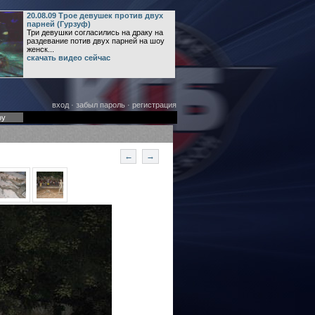
20.08.09 Трое девушек против двух
парней (Гурзуф)
Три девушки согласились на драку на
раздевание потив двух парней на шоу
женск...
скачать видео сейчас
вход
·
забыл пароль
·
регистрация
оу
←
→