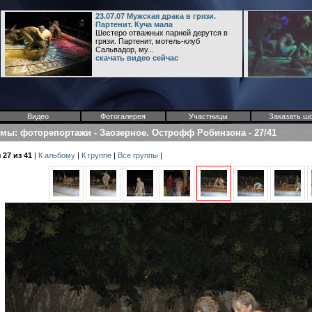
23.07.07 Мужская драка в грязи.
Партенит. Куча мала
Шестеро отважных парней дерутся в
грязи. Партенит, мотель-клуб
Сальвадор, му...
скачать видео сейчас
Видео
Фотогалерея
Участницы
Заказать ш
омы
:
фоторепортажи
-
Заозерное. Острофф Робинзона
-
27/41
27 из 41
|
К альбому
|
К группе
|
Все группы
|