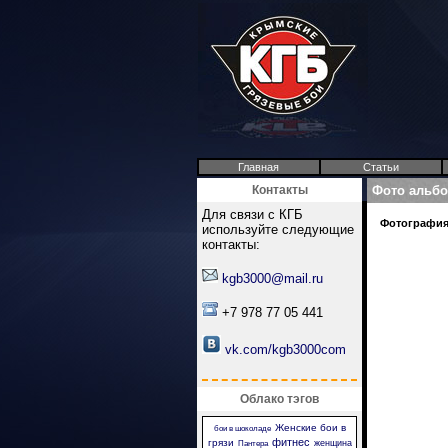
Главная
Статьи
Контакты
Фото альб
Для связи с КГБ
Фотография 
используйте следующие
контакты:
kgb3000@mail.ru
+7 978 77 05 441
vk.com/kgb3000com
Облако тэгов
Женские бои в
бои в шоколаде
фитнес
грязи
женщина
Пантера