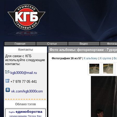
Главная
Статьи
Видео
Фотога
Контакты
Фото альбомы
:
фоторепортажи
-
Гурзу
Для связи с КГБ
Фотография 16 из 57
|
К альбому
|
К группе
|
Вс
используйте следующие
контакты:
kgb3000@mail.ru
+7 978 77 05 441
vk.com/kgb3000com
Облако тэгов
единоборства
барби
сильные женщины
Пяточка
Фокс