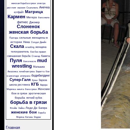
женская борьба в грязи
электра
Анечка
рестлинг
жасмин
Скальпель
Матрица
кэтфайт
Кармен
Мегера
бои в желе
фитнес
Джокер
Слоненок
женская борьба
сильные женщины в
Пантера
истории
Ника
Солдат Джейн
Скала
женщина
wrestling
телохранитель
бои без правил
смешанная борьба
Камета
Стингер
Пуля
mud
бои в масле
wrestling
Малышка
Амазонка
лечебная грязь
Беретта
бои
бодибилдинг
в шоколаде
аленушка
Супер-Галя
Зараза
Крэш
КГБ
школа рестлинга
Аврора
Женские
Морячка
никита
бои в грязи
бои в грязи
эротическая
борьба
летний кубок
борьба в грязи
Леди Ди
Багира
Флэйм
Зайка
женские бои
борьба
Моряча
Китана
Энджи
Главная