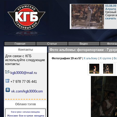
03.08.09
Алушта
Грязный 
Сергея в
скачать
Главная
Статьи
Видео
Фотога
Контакты
Фото альбомы
:
фоторепортажи
-
Гурзу
Для связи с КГБ
Фотография 19 из 57
|
К альбому
|
К группе
|
Вс
используйте следующие
контакты:
kgb3000@mail.ru
+7 978 77 05 441
vk.com/kgb3000com
Облако тэгов
бои в грязи
сильные женщины
Женские бои в грязи
женщина