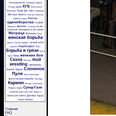
телохранитель
wrestling
борьба
КГБ
Солдат Джейн
бои в масле
Леди Ди
Амазонка
Зайка
аленушка
Мегера
Камета
электра
женская
Анечка
борьба в грязи
единоборства
кэтфайт
фитнес
Морячка
Стингер
Флэйм
сильные женщины в истории
Матрица
Малышка
Крэш
женская борьба
летний кубок
никита
бои без правил
бодибилдинг
жасмин
Фокс
борьба в грязи
бои в
женские бои
Ника
желе
Скала
mud
Пяточка
wrestling
смешанная
Слоненок
борьба
Зараза
Пуля
бои в шоколаде
эротическая борьба
Пантера
Кармен
Китана
Скальпель
Супер-Галя
Моряча
барби
лечебная грязь
рестлинг
Беретта
Джокер
школа рестлинга
Аврора
Багира
Энджи
Главная
FAQ