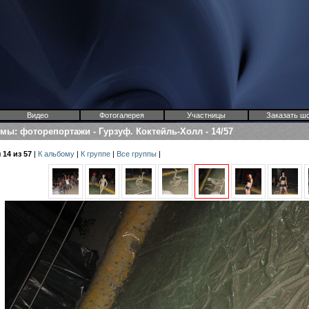
Видео
Фотогалерея
Участницы
Заказать ш
омы
:
фоторепортажи
-
Гурзуф. Коктейль-Холл
-
14/57
14 из 57
|
К альбому
|
К группе
|
Все группы
|