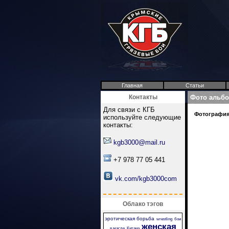
Главная
Статьи
Контакты
Фото альб
Для связи с КГБ
Фотография 
используйте следующие
контакты:
kgb3000@mail.ru
+7 978 77 05 441
vk.com/kgb3000com
Облако тэгов
эротическая борьба
wrestling
бои
женская
в масле
Китана