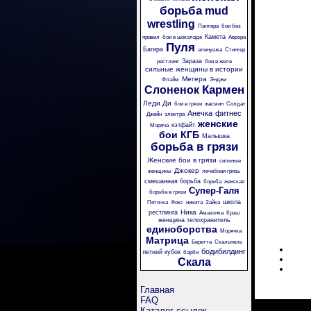
борьба
mud
wrestling
Пантера
бои без
Камета
правил
бои в шоколаде
Аврора
Пуля
Багира
аленушка
Стингер
Зараза
рестлинг
бои в желе
сильные женщины в истории
Мегера
Флэйм
Энджи
Кармен
Слоненок
Леди Ди
бои в грязи
жасмин
Солдат
Анечка
фитнес
Джейн
электра
женские
кэтфайт
Моряча
бои
КГБ
Малышка
борьба в грязи
Женские бои в грязи
сильные
Джокер
женщины
лечебная грязь
смешанная борьба
борьба
женская
Супер-Галя
борьба в грязи
школа
Пяточка
Фокс
никита
Зайка
Ника
рестлинга
Амазонка
Крэш
женщина телохранитель
единоборства
Морячка
Матрица
Беретта
Скальпель
бодибилдинг
летний кубок
барби
Скала
Главная
FAQ
Каталог ссылок