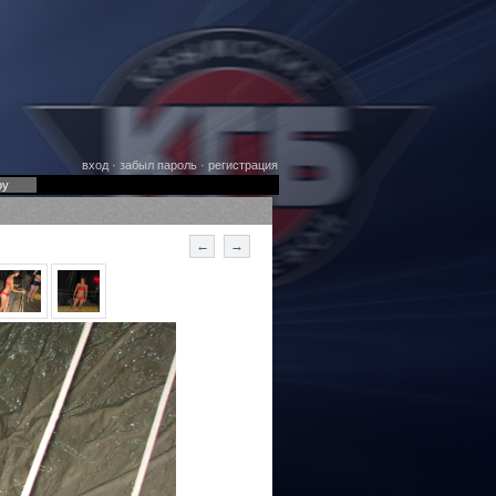
вход
·
забыл пароль
·
регистрация
оу
←
→