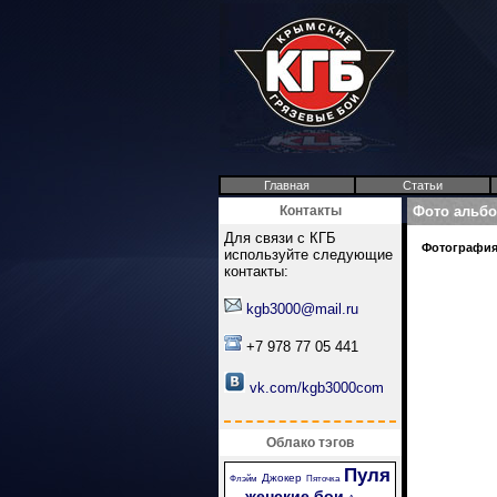
Главная
Статьи
Контакты
Фото альб
Для связи с КГБ
Фотография 
используйте следующие
контакты:
kgb3000@mail.ru
+7 978 77 05 441
vk.com/kgb3000com
Облако тэгов
Пуля
Джокер
Флэйм
Пяточка
женские бои