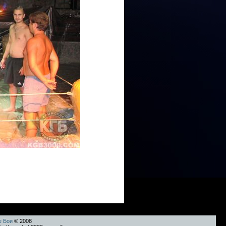
е Бои
© 2008