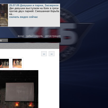
25.07.09 Девушки и парни, Заозерное
Две девушки выступили на боях в грязи
против двух парней. Смешанная борьба
на...
скачать видео сейчас
вход
·
забыл пароль
·
регистрация
оу
←
→