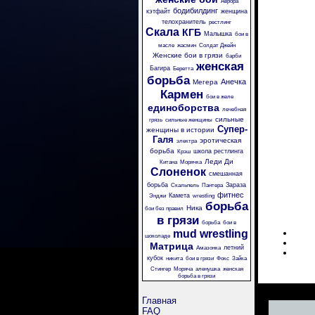
Аврора
бодибилдинг
кэтфайт
женщина
телохранитель
рестлинг
Скала
КГБ
Малышка
бои в
масле
жасмин
Солдат Джейн
Женские бои в грязи
барби
женская
Багира
Беретта
борьба
Анечка
Мегера
Кармен
бои в желе
единоборства
лечебная
сильные
грязь
сильные женщины
Супер-
женщины в истории
Галя
эротическая
электра
борьба
школа рестлинга
Крэш
Леди Ди
Китана
Морячка
Слоненок
смешанная
борьба
Зараза
Скальпель
Пантера
фитнес
Камета
Энджи
wrestling
борьба
Ника
бои без правил
в грязи
борьба
бои в
mud wrestling
шоколаде
Матрица
летний
Амазонка
кубок
никита
бои в грязи
Фокс
Зайка
Стингер
Моряча
аленушка
женская
борьба в грязи
Главная
FAQ