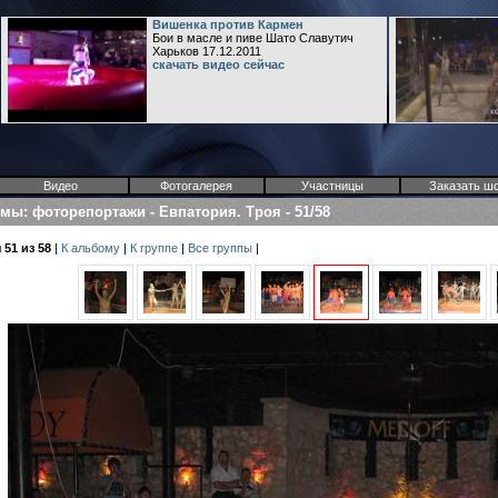
Вишенка против Кармен
Бои в масле и пиве Шато Славутич
Харьков 17.12.2011
скачать видео сейчас
Видео
Фотогалерея
Участницы
Заказать ш
омы
:
фоторепортажи
-
Евпатория. Троя
-
51/58
51 из 58
|
К альбому
|
К группе
|
Все группы
|