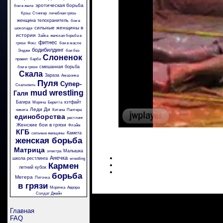
эротическая борьба
бои в желе
Крэш
Стингер
лечебная грязь
женщина телохранитель
бои в
сильные женщины в
шоколаде
истории
Зайка
женская борьба в
фитнес
грязи
Фокс
бои в масле
бодибилдинг
Энджи
бои без
Слоненок
правил
барби
смешанная борьба
бои в грязи
Скала
Зараза
Амазонка
Пуля
Супер-
Скальпель
mud wrestling
Галя
Багира
кэтфайт
Моряча
Беретта
Леди Ди
никита
Китана
Пантера
единоборства
рестлинг
Женские бои в грязи
Флэйм
КГБ
Камета
сильные женщины
женская борьба
Матрица
Малышка
электра
Анечка
школа рестлинга
wrestling
Кармен
летний кубок
борьба
Мегера
Пяточка
в грязи
Морячка
Аврора
Солдат Джейн
Главная
FAQ