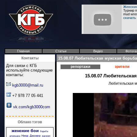
Женские
Турнир п
mud wres
скачать
Главная
Статьи
Видео
Фотога
Контакты
15.08.07 Любительская мужская борьба 
Для связи с КГБ
репортажи
зрители
используйте следующие
контакты:
15.08.07 Любительская
Любительская му
kgb3000@mail.ru
+7 978 77 05 441
vk.com/kgb3000com
Облако тэгов
женские бои
борьба
Ника
Джокер
аленушка
жасмин