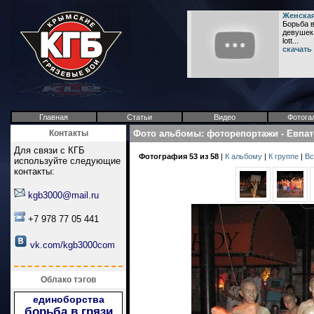
Женская
Борьба в
девушек 
lott...
скачать
Главная
Статьи
Видео
Фотога
Контакты
Фото альбомы
:
фоторепортажи
-
Евпат
Для связи с КГБ
Фотография 53 из 58
|
К альбому
|
К группе
|
Вс
используйте следующие
контакты:
kgb3000@mail.ru
+7 978 77 05 441
vk.com/kgb3000com
Облако тэгов
единоборства
борьба в грязи