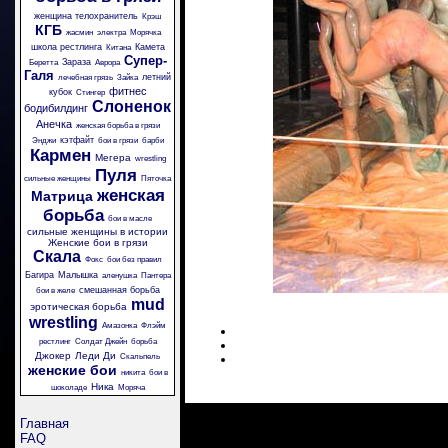
женщина телохранитель
Крэш
КГБ
жасмин
электра
Морячка
школа рестлинга
Камета
Китана
Супер-
Зараза
Беретта
Аврора
Галя
летний
лечебная грязь
Зайка
фитнес
кубок
Стингер
Слоненок
бодибилдинг
Анечка
женская борьба в грязи
кэтфайт
Энджи
бои в грязи
барби
Кармен
Мегера
wrestling
Пуля
сильные женщины
Пяточка
женская
Матрица
борьба
бои в масле
сильные женщины в истории
Женские бои в грязи
Скала
Фокс
бои без правил
Багира
Малышка
аленушка
Пантера
смешанная борьба
бои в желе
mud
эротическая борьба
wrestling
Амазонка
Флэйм
рестлинг
Солдат Джейн
борьба
Джокер
Леди Ди
Скальпель
женские бои
никита
бои в
Ника
шоколаде
Моряча
Главная
FAQ